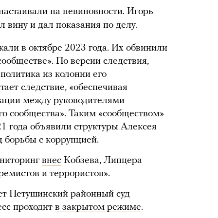
настаивали на невиновности. Игорь
л вину и дал показания по делу.
али в октябре 2023 года. Их обвинили
сообществе». По версии следствия,
политика из колонии его
тает следствие, «обеспечивая
ации между руководителями
го сообщества». Таким «сообществом»
21 года объявили структуры Алексея
д борьбы с коррупцией.
ониторинг
внес
Кобзева, Липцера
тремистов и террористов».
ет Петушинский районный суд
есс проходит
в закрытом режиме
.