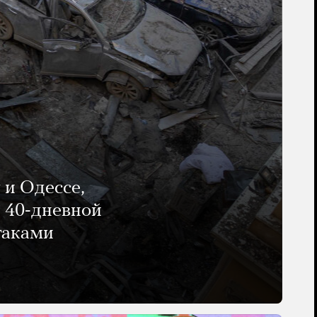
 и Одессе,
и 40-дневной
таками