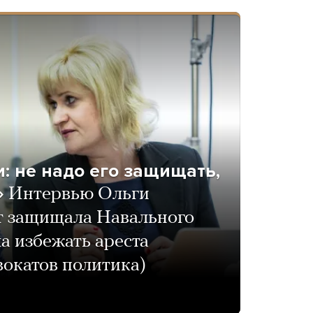
: не надо его защищать,
»
Интервью Ольги
т защищала Навального
ла избежать ареста
вокатов политика)