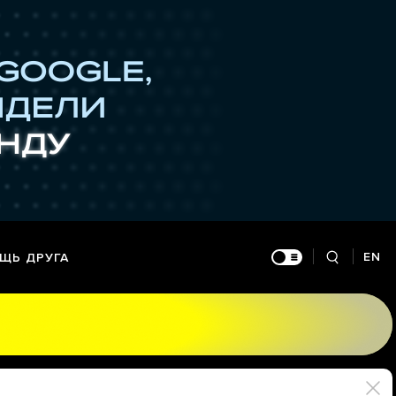
EN
ЩЬ ДРУГА