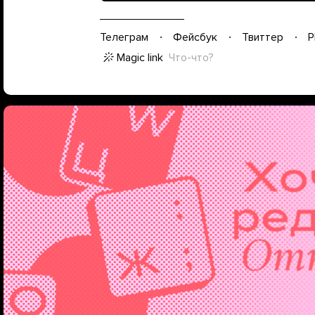
Телеграм
Фейсбук
Твиттер
P
Magic link
Что-что?