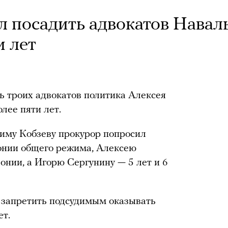
 посадить адвокатов Навал
и лет
ь троих адвокатов политика Алексея
лее пяти лет.
адиму Кобзеву прокурор попросил
лонии общего режима, Алексею
онии, а Игорю Сергунину — 5 лет и 6
д запретить подсудимым оказывать
ет.