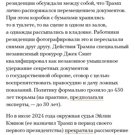
резиденции обсуждали между собой, что Трамп
лично распоряжался перемещением документов.
При этом коробки с бумагами хранились
то в туалете, то на сцене в одном из залов,
а однажды рассыпались в кладовке. Работники
резиденции фотографировали это и пересылали
снимки друг другу. Действия Трампа специальный
независимый прокурор Джек Смит
квалифицировал как незаконное умышленное
удержание секретных документов
о государственной обороне, сговор с целью
воспрепятствовать правосудию и дачу ложных
показаний. Политику формально грозило до 450
лет тюрьмы (на практике,
предполагали
эксперты, — до 30 лет).
Но в июле 2024 года окружная судья Эйлин
Кэннон (ее назначил Трамп в период своего
первого президентства)
прекратила
рассмотрение