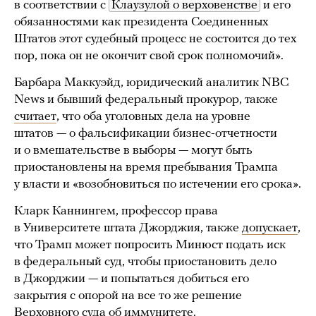
в соответствии с
Клаузулой о верховенстве
и его
обязанностями как президента Соединенных
Штатов этот судебный процесс не состоится до тех
пор, пока он не окончит свой срок полномочий».
Барбара Маккуэйд, юридический аналитик NBC
News и бывший федеральный прокурор, также
считает
, что оба уголовных дела на уровне
штатов — о фальсификации бизнес-отчетности
и о вмешательстве в выборы — могут быть
приостановлены на время пребывания Трампа
у власти и «возобновиться по истечении его срока».
Кларк Каннингем, профессор права
в Университете штата Джорджия, также
допускает
,
что Трамп может попросить Минюст подать иск
в федеральный суд, чтобы приостановить дело
в Джорджии — и попытаться добиться его
закрытия с опорой на все то же решение
Верховного суда об иммунитете.