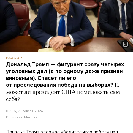
РАЗБОР
Дональд Трамп — фигурант сразу четырех
уголовных дел (а по одному даже признан
виновным). Спасет ли его
от преследования победа на выборах?
И
может ли президент США помиловать сам
себя?
05:06, 7 ноября 2024
Источник:
Meduza
Дональд Трамп
одержал
убедительную победу над