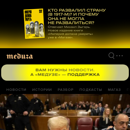
Перейти
к
материалам
НОВОСТИ
ИСТОРИИ
РАЗБОР
ПОДКАСТЫ
МАГАЗ
П