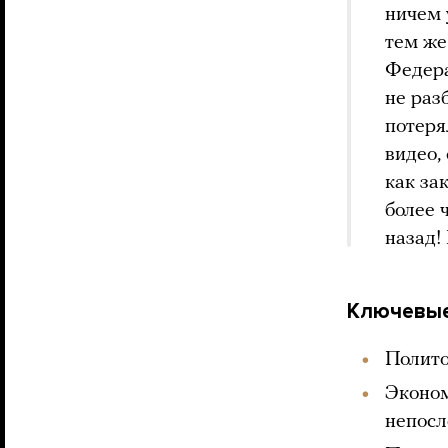
ничем 
тем же
Федера
не раз
потеря
видео,
как за
более 
назад!
Ключевые
Полит
Эконо
непосл