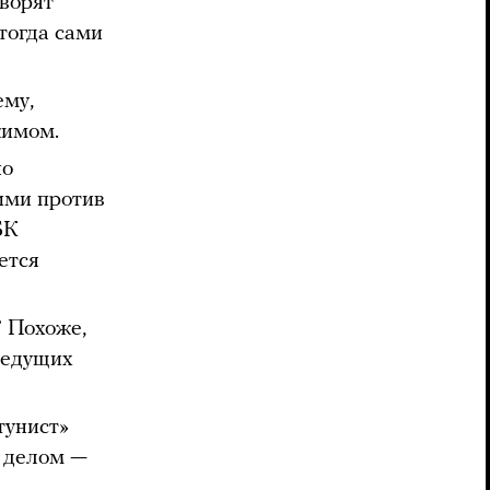
оворят
 тогда сами
ему,
жимом.
но
ими против
БК
ется
? Похоже,
ведущих
тунист»
я делом —