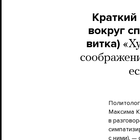
Краткий
вокруг сп
витка)
«Х
соображени
ес
Политолог
Максима Ка
в разгово
симпатизи
с ними), —