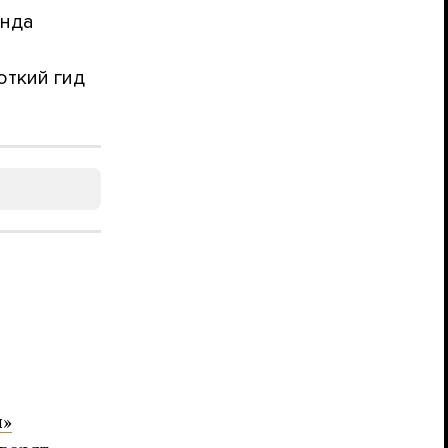
онда
откий гид
и»