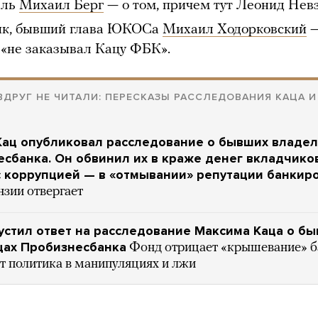
ель
Михаил Берг
— о том, причем тут Леонид Нев
ик, бывший глава ЮКОСа
Михаил Ходорковский
—
 «не заказывал Кацу ФБК».
ВДРУГ НЕ ЧИТАЛИ: ПЕРЕСКАЗЫ РАССЛЕДОВАНИЯ КАЦА И
Кац опубликовал расследование о бывших владел
сбанка. Он обвинил их в краже денег вкладчико
 коррупцией — в «отмывании» репутации банкир
нзии отвергает
стил ответ на расследование Максима Каца о б
цах Пробизнесбанка
Фонд отрицает «крышевание» 
т политика в манипуляциях и лжи