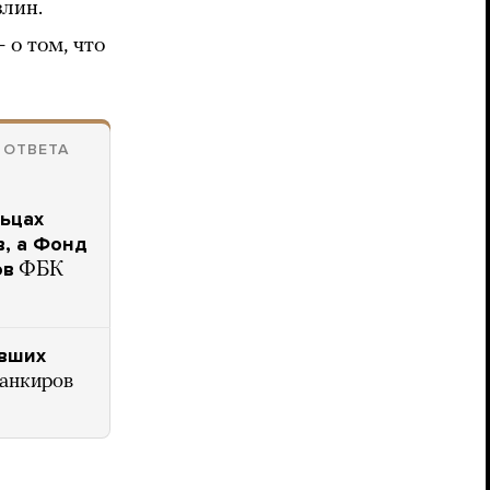
злин.
 о том, что
 ОТВЕТА
ьцах
в, а Фонд
ов
ФБК
ывших
банкиров