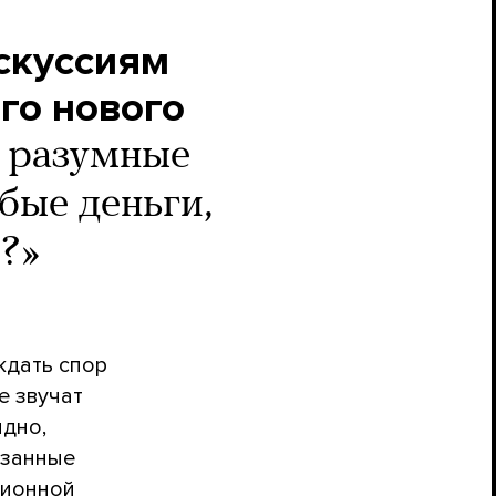
скуссиям
его нового
 разумные
бые деньги,
а?»
ждать спор
е звучат
идно,
язанные
ционной