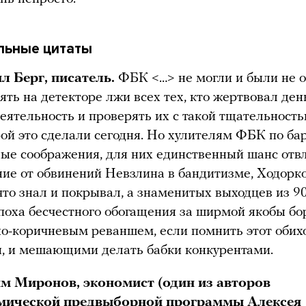
льные цитаты
л Берг, писатель.
ФБК <…> не могли и были не 
ять на детекторе лжи всех тех, кто жертвовал ден
деятельность и проверять их с такой тщательность
рой это сделали сегодня. Но хулителям ФБК по ба
ые соображения, для них единственный шанс отв
ие от обвинений Невзлина в бандитизме, Ходорк
 что знал и покрывал, а знаменитых выходцев из 90-
поха бесчестного обогащения за ширмой якобы б
но-коричневым реваншем, если помнить этот оби
, и мешающими делать бабки конкурентами.
м Миронов, экономист (один из авторов
мической предвыборной программы Алексея