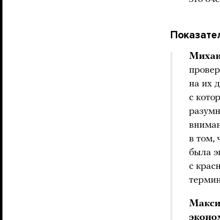
Показате
Михаи
провер
на их 
с кото
разумн
вниман
в том,
была э
с крас
термин
Макси
эконо