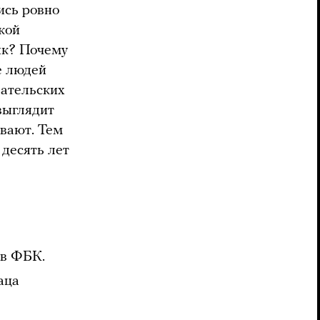
ись ровно
кой
нк? Почему
е людей
вательских
 выглядит
ывают. Тем
 десять лет
ив ФБК.
аца