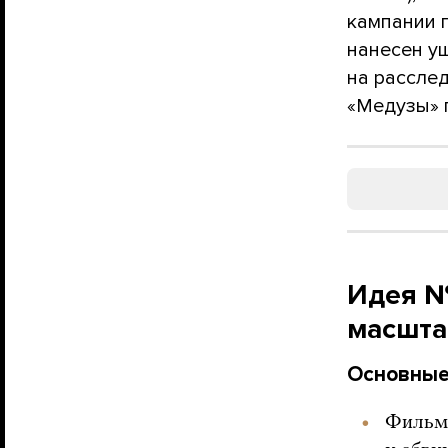
кампании п
нанесен у
на расслед
«Медузы» 
Идея №
масшта
Основные
Фильм 