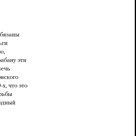
обязаны
ьги
ю,
рабану эти
лечь
овского
х, что это
орьбы
ходный