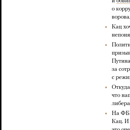
и
обви
о корр
ворова
Кац хо
непоня
Полити
призыв
Путина
за сот
с режи
Откуда
что на
либера
На ФБК
Кац. И
это оч