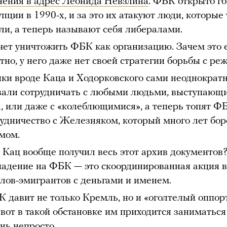
нения в адрес Леонида Невзлина
. ФБК открыто г
упции в 1990-х, и за это их атакуют люди, которые
ли, а теперь называют себя либералами.
чет уничтожить ФБК как организацию. Зачем это 
тно, у него даже нет своей стратегии борьбы с ре
ки вроде Каца и Ходорковского сами неоднократ
али сотрудничать с любыми людьми, выступающ
, или даже с «колеблющимися», а теперь топят Ф
рудничество с Железняком, который много лет бор
мом.
 Кац вообще получил весь этот архив документов
падение на ФБК — это скоординированная акция 
лов-эмигрантов с деньгами и именем.
 давит не только Кремль, но и «оголтелый оппор
 вот в такой обстановке им приходится заниматьс
ень непросто.