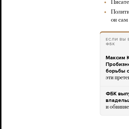
Писат
Полит
он сам
ЕСЛИ ВЫ 
ФБК
Максим 
Пробизне
борьбы с
эти прете
ФБК выпу
владель
и обвиняе