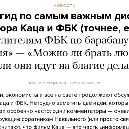
НОВОСТИ
 гид по самым важным ди
ора Каца и ФБК (точнее, 
улителям ФБК по барабану
я» — «Можно ли брать лю
ли они идут на благие дел
11:56, 29 октября 2024
Источник:
Meduza
и, экономисты и все на свете продолжают обсу
ца и ФБК. Нетрудно заметить две идеи, которы
рах особенно часто: одни комментаторы — очев
рующие соратникам Навального (или просто св
 считают, что фильм Каца — это часть «информа