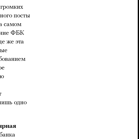
 громких
ного посты
на самом
ание ФБК
де же эта
ные
ебованием
ое
ию
т
 лишь одно
ярная
банка