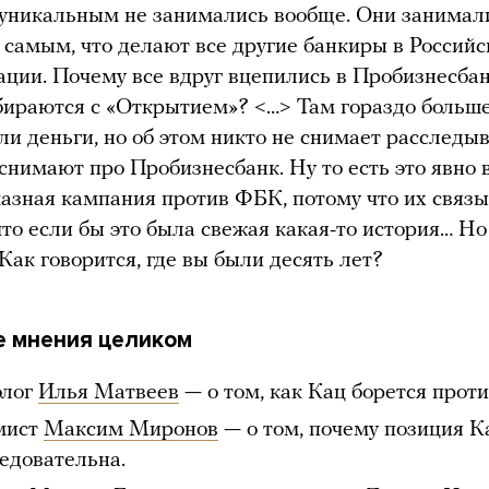
уникальным не занимались вообще. Они занимал
 самым, что делают все другие банкиры в Российс
ции. Почему все вдруг вцепились в Пробизнесба
бираются с «Открытием»? <…> Там гораздо больш
ли деньги, но об этом никто не снимает расследы
 снимают про Пробизнесбанк. Ну то есть это явно
казная кампания против ФБК, потому что их связ
что если бы это была свежая какая-то история… Но
 Как говорится, где вы были десять лет?
 мнения целиком
олог
Илья Матвеев
— о том, как Кац борется прот
мист
Максим Миронов
— о том, почему позиция К
едовательна.