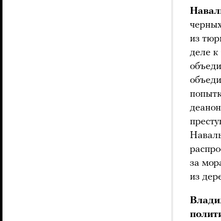
Навал
черных
из тюр
деле к
объеди
объеди
попытк
деанон
престу
Наваль
распро
за мор
из дер
Влади
полит