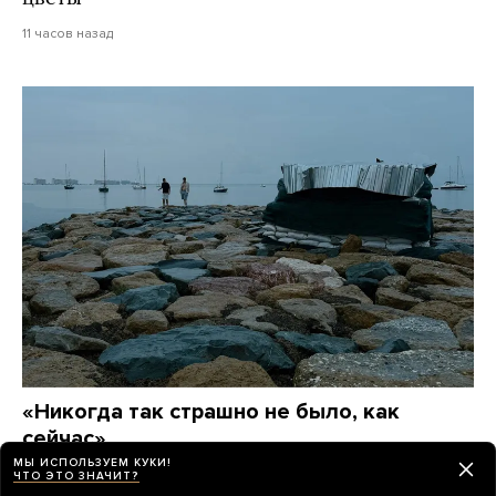
11 часов назад
«Никогда так страшно не было, как
сейчас»
Лето 2026 года в Крыму. Вот каким его запомнят
МЫ ИСПОЛЬЗУЕМ КУКИ!
ЧТО ЭТО ЗНАЧИТ?
жители полуострова — без топлива, электричества,