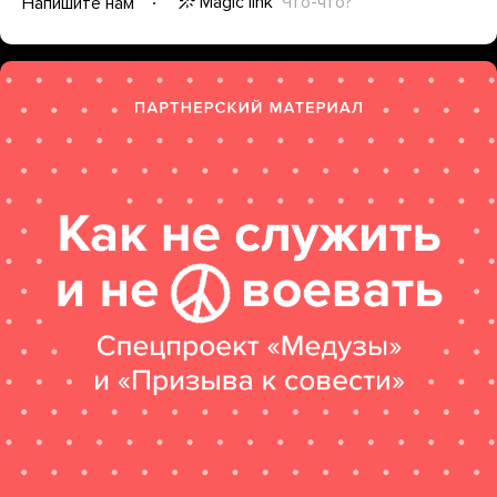
Magic link
Что-что?
Напишите нам