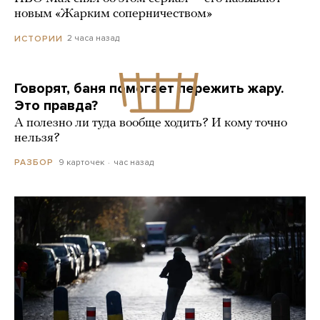
новым «Жарким соперничеством»
2 часа назад
ИСТОРИИ
Говорят, баня помогает пережить жару.
Это правда?
А полезно ли туда вообще ходить? И кому точно
нельзя?
9 карточек
час назад
РАЗБОР