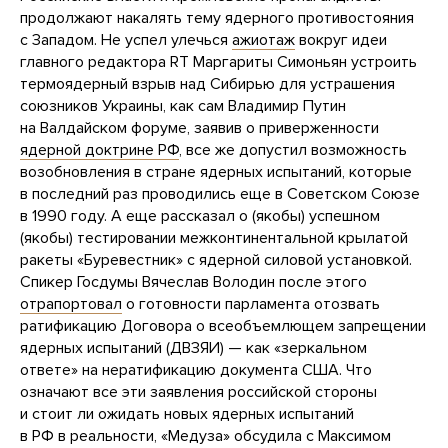
продолжают накалять тему ядерного противостояния
с Западом. Не успел улечься
ажиотаж
вокруг идеи
главного редактора RT Маргариты Симоньян устроить
термоядерный взрыв над Сибирью для устрашения
союзников Украины, как сам Владимир Путин
на Валдайском форуме, заявив о приверженности
ядерной доктрине РФ
, все же допустил возможность
возобновления в стране ядерных испытаний, которые
в последний раз проводились еще в Советском Союзе
в 1990 году. А еще рассказал о (якобы) успешном
(якобы) тестировании межконтинентальной крылатой
ракеты «Буревестник» с ядерной силовой установкой.
Спикер Госдумы Вячеслав Володин после этого
отрапортовал
о готовности парламента отозвать
ратификацию Договора о всеобъемлющем запрещении
ядерных испытаний (ДВЗЯИ) — как «зеркальном
ответе» на нератификацию документа США. Что
означают все эти заявления российской стороны
и стоит ли ожидать новых ядерных испытаний
в РФ в реальности, «Медуза» обсудила с Максимом