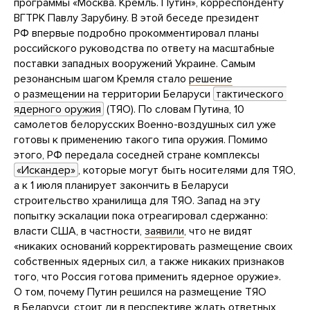
программы «Москва. Кремль. Путин», корреспонденту
ВГТРК Павлу Зарубину. В этой беседе президент
РФ впервые подробно прокомментировал планы
российского руководства по ответу на масштабные
поставки западных вооружений Украине. Самым
резонансным шагом Кремля стало
решение
о размещении на территории Беларуси
тактического 
ядерного оружия
(ТЯО). По словам Путина, 10
самолетов белорусских Военно-воздушных сил уже
готовы к применению такого типа оружия. Помимо
этого, РФ передала соседней стране комплексы
«Искандер»
, которые могут быть носителями для ТЯО,
а к 1 июля планирует закончить в Беларуси
строительство хранилища для ТЯО. Запад на эту
попытку эскалации пока отреагировал сдержанно:
власти США, в частности,
заявили
, что не видят
«никаких оснований корректировать размещение своих
собственных ядерных сил, а также никаких признаков
того, что Россия готова применить ядерное оружие».
О том, почему Путин решился на размещение ТЯО
в Беларуси, стоит ли в перспективе ждать ответных