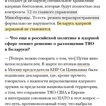
и создает [в Беларуси] специальное хранилище
ядерных боеголовок, которые будут полностью под
контролем
12-го главного управления 
Минобороны
. То есть
режим нераспространения
формально не нарушается.
Беларусь ядерной 
державой не становится
.
— Что еще в российской политике в ядерной
сфере меняет решение о размещении ТЯО
в Беларуси?
— [Теперь можно говорить о том, что] Путин явно
непоследователен. В марте по итогам
визита
в Москву председателя КНР Си Цзиньпина
была
подписана декларация, где, кроме прочего,
говорилось о важности неразмещения ядерного
оружия за пределами национальной территории,
о том, что сохранение ТЯО США в Европе
и интеграция союзников по НАТО в этот вопрос —
это путь, противоположный тому, что выбрали