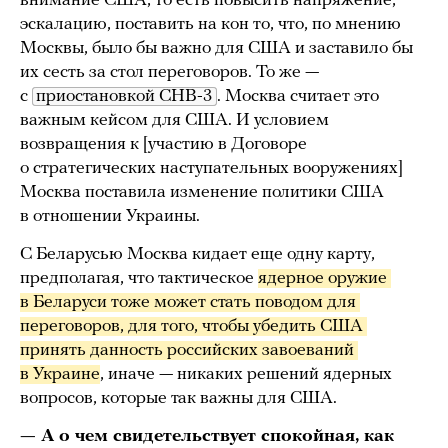
внимание США, то есть повысить напряжение,
эскалацию, поставить на кон то, что, по мнению
Москвы, было бы важно для США и заставило бы
их сесть за стол переговоров. То же —
с
приостановкой СНВ-3
. Москва считает это
важным кейсом для США. И условием
возвращения к [участию в Договоре
о стратегических наступательных вооружениях]
Москва поставила изменение политики США
в отношении Украины.
С Беларусью Москва кидает еще одну карту,
предполагая, что тактическое
ядерное оружие 
в Беларуси тоже может стать поводом для 
переговоров, для того, чтобы убедить США 
принять данность российских завоеваний 
в Украине
, иначе — никаких решений ядерных
вопросов, которые так важны для США.
— А о чем свидетельствует спокойная, как