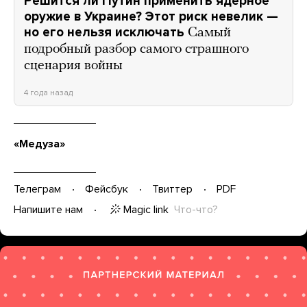
Решится ли Путин применить ядерное
оружие в Украине? Этот риск невелик —
но его нельзя исключать
Самый
подробный разбор самого страшного
сценария войны
4 года назад
«Медуза»
Телеграм
Фейсбук
Твиттер
PDF
Magic link
Что-что?
Напишите нам