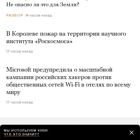
Не опасно ли это для Земли?
14 часов назад
РАЗБОР
В Королеве пожар на территории научного
института «Роскосмоса»
17 часов назад
Microsoft предупредила о масштабной
кампании российских хакеров против
общественных сетей Wi-Fi в отелях по всему
миру
17 часов назад
Как будет выглядеть бюллетень
МЫ ИСПОЛЬЗУЕМ КУКИ!
на выборах в Госдуму 2026 года
ЧТО ЭТО ЗНАЧИТ?