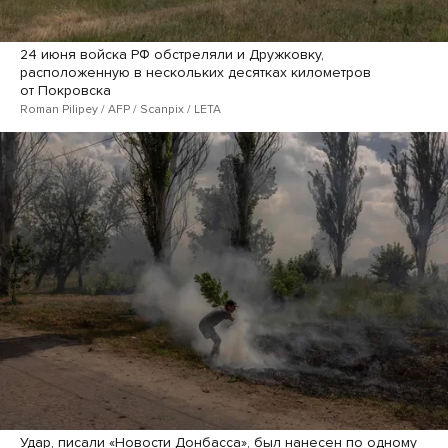
24 июня войска РФ обстреляли и Дружковку,
расположенную в нескольких десятках километров
от Покровска
Roman Pilipey / AFP / Scanpix / LETA
Удар,
писали
«Новости Донбасса», был нанесен по одному