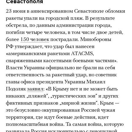
Севастополя
23 июня в аннексированном Севастополе обломки
ракеты упали на городской пляж. В результате
обстрела, по данным администрации города,
погибли четыре человека, в том числе двое детей,
более
150 человек
пострадали. Минобороны
РФ утверждает, что удар был нанесен
«американскими ракетами ATACMS,
снаряженными кассетными боевыми частями».
Власти Украины официально не брали на себя
ответственность за ракетный удар, но советник
главы офиса президента Украины Михаил
Подоляк
заявил
: «В Крыму нет и не может быть
никаких „пляжей“, „туристических зон“ и других
фиктивных признаков „мирной жизни“. Крым —
это безусловно оккупированная Россией чужая
территория, где идут боевые действия, идет
полномасштабная война. Та самая война, которую
развязала Россия исключительно с геноцидной