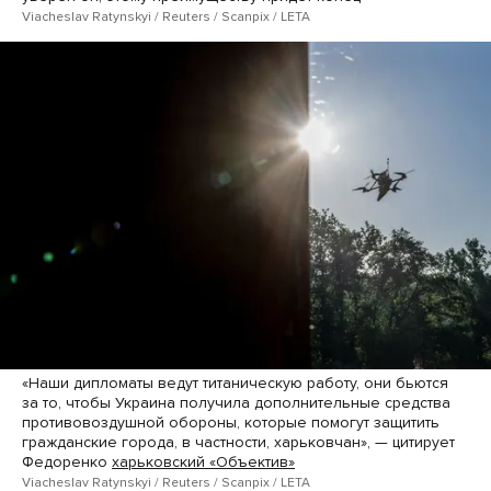
Viacheslav Ratynskyi / Reuters / Scanpix / LETA
«Наши дипломаты ведут титаническую работу, они бьются
за то, чтобы Украина получила дополнительные средства
противовоздушной обороны, которые помогут защитить
гражданские города, в частности, харьковчан», — цитирует
Федоренко
харьковский «Объектив»
Viacheslav Ratynskyi / Reuters / Scanpix / LETA