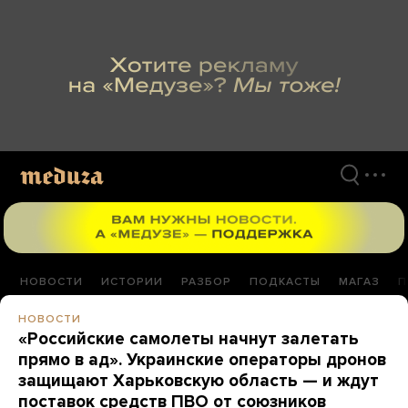
Перейти
к
материалам
НОВОСТИ
ИСТОРИИ
РАЗБОР
ПОДКАСТЫ
МАГАЗ
П
НОВОСТИ
«Российские самолеты начнут залетать
прямо в ад». Украинские операторы дронов
защищают Харьковскую область — и ждут
поставок средств ПВО от союзников