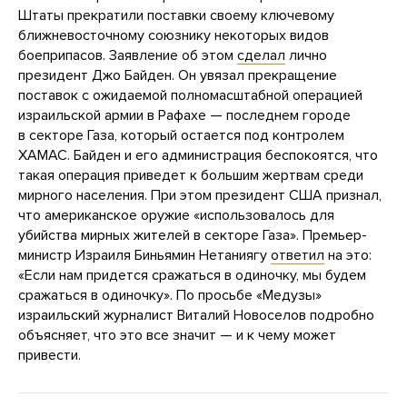
Штаты прекратили поставки своему ключевому
ближневосточному союзнику некоторых видов
боеприпасов. Заявление об этом
сделал
лично
президент Джо Байден. Он увязал прекращение
поставок с ожидаемой полномасштабной операцией
израильской армии в Рафахе — последнем городе
в секторе Газа, который остается под контролем
ХАМАС. Байден и его администрация беспокоятся, что
такая операция приведет к большим жертвам среди
мирного населения. При этом президент США признал,
что американское оружие «использовалось для
убийства мирных жителей в секторе Газа». Премьер-
министр Израиля Биньямин Нетаниягу
ответил
на это:
«Если нам придется сражаться в одиночку, мы будем
сражаться в одиночку». По просьбе «Медузы»
израильский журналист Виталий Новоселов подробно
объясняет, что это все значит — и к чему может
привести.