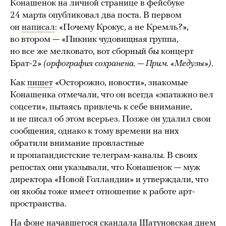
Конашенок на личной странице в фейсбуке
24 марта опубликовал два поста. В первом
он
написал
: «Почему Крокус, а не Кремль?»,
во втором — «Пикник чудовищная группа,
но все же мелковато, вот сборный бы концерт
Брат-2»
(орфография сохранена. — Прим. «Медузы»)
.
Как
пишет
«Осторожно, новости», знакомые
Конашенка отмечали, что он всегда «эпатажно вел
соцсети», пытаясь привлечь к себе внимание,
и не писал об этом всерьез. Позже он удалил свои
сообщения, однако к тому времени на них
обратили внимание провластные
и пропагандистские телеграм-каналы. В своих
репостах они указывали, что Конашенок — муж
директора «Новой Голландии» и утверждали, что
он якобы тоже имеет отношение к работе арт-
пространства.
На фоне начавшегося скандала Шатуновская днем