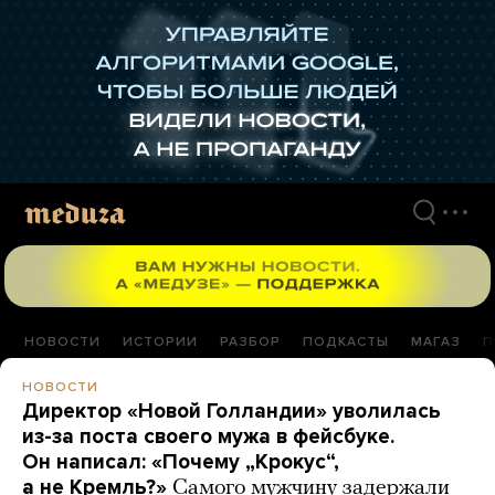
Перейти
к
материалам
НОВОСТИ
ИСТОРИИ
РАЗБОР
ПОДКАСТЫ
МАГАЗ
П
НОВОСТИ
Директор «Новой Голландии» уволилась
из-за поста своего мужа в фейсбуке.
Он написал: «Почему „Крокус“,
а не Кремль?»
Самого мужчину задержали