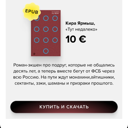
Кира Ярмыш, «Тут недалеко»