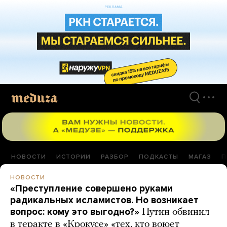
Перейти
к
материалам
НОВОСТИ
ИСТОРИИ
РАЗБОР
ПОДКАСТЫ
МАГАЗ
П
НОВОСТИ
«Преступление совершено руками
радикальных исламистов. Но возникает
вопрос: кому это выгодно?»
Путин обвинил
в теракте в «Крокусе» «тех, кто воюет