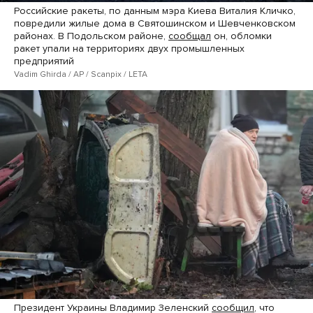
Российские ракеты, по данным мэра Киева Виталия Кличко,
повредили жилые дома в Святошинском и Шевченковском
районах. В Подольском районе,
сообщал
он, обломки
ракет упали на территориях двух промышленных
предприятий
Vadim Ghirda / AP / Scanpix / LETA
Президент Украины Владимир Зеленский
сообщил
, что