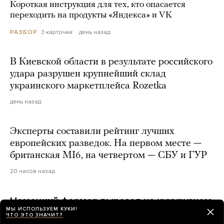
Короткая инструкция для тех, кто опасается
переходить на продукты «Яндекса» и VK
3 карточки
день назад
РАЗБОР
В Киевской области в результате российского
удара разрушен крупнейший склад
украинского маркетплейса Rozetka
день назад
Эксперты составили рейтинг лучших
европейских разведок. На первом месте —
британская MI6, на четвертом — СБУ и ГУР
20 часов назад
Немецкий фермер вырезал на кукурузном
МЫ ИСПОЛЬЗУЕМ КУКИ!
поле силуэты Путина и Трампа
ЧТО ЭТО ЗНАЧИТ?