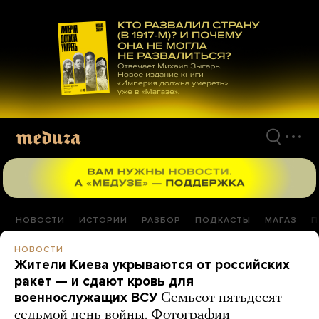
Перейти
к
материалам
НОВОСТИ
ИСТОРИИ
РАЗБОР
ПОДКАСТЫ
МАГАЗ
П
НОВОСТИ
Жители Киева укрываются от российских
ракет — и сдают кровь для
военнослужащих ВСУ
Семьсот пятьдесят
седьмой день войны. Фотографии