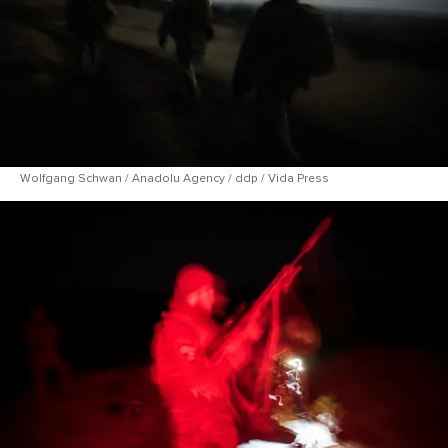
Wolfgang Schwan / Anadolu Agency / ddp / Vida Press