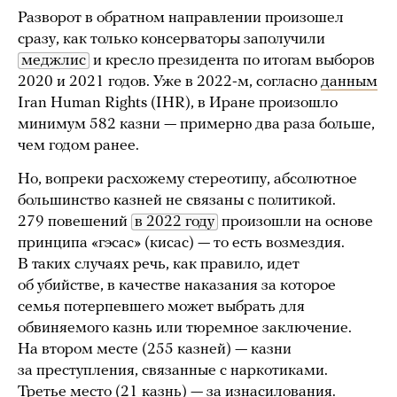
Разворот в обратном направлении произошел
сразу, как только консерваторы заполучили
меджлис
и кресло президента по итогам выборов
2020 и 2021 годов. Уже в 2022-м, согласно
данным
Iran Human Rights (IHR), в Иране произошло
минимум 582 казни — примерно два раза больше,
чем годом ранее.
Но, вопреки расхожему стереотипу, абсолютное
большинство казней не связаны с политикой.
279 повешений
в 2022 году
произошли на основе
принципа «гэсас» (кисас) — то есть возмездия.
В таких случаях речь, как правило, идет
об убийстве, в качестве наказания за которое
семья потерпевшего может выбрать для
обвиняемого казнь или тюремное заключение.
На втором месте (255 казней) — казни
за преступления, связанные с наркотиками.
Третье место (21 казнь) — за изнасилования.