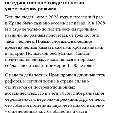
не единственное свидетельство
ужесточения режима
Больше людей, чем в 2023 году, в последний раз
в Иране было казнено восемь лет назад. А в 1988-
м в стране только по политическим причинам
казнили
, по разным подсчетам, от трех до пяти
тысяч человек. Иными словами, нынешние
времена нельзя назвать самыми кровожадными
в истории Исламской республики.
Список 
политзаключенных
, находящихся в тюрьмах,
сейчас
насчитывает
примерно 1100 человек.
C начала девяностых Иран прошел длинный путь
реформ, и сегодня жизнь в стране сильно
отличается от постреволюционных
восьмидесятых. Но и в эти 30 лет либерализация
чередовалась с периодами реакции. Другое дело,
что события последних двух лет выдают наличие
у определенных кругов общества и части