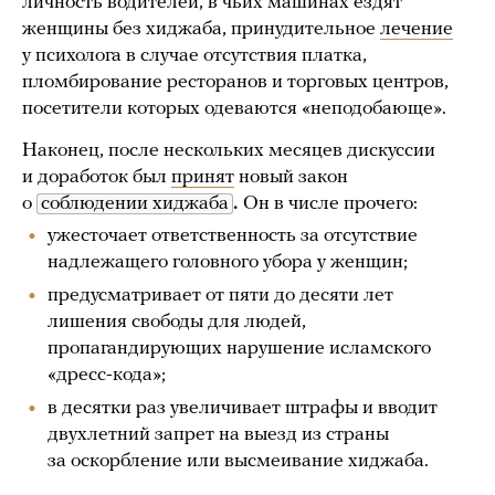
личность водителей, в чьих машинах ездят
женщины без хиджаба, принудительное
лечение
у психолога в случае отсутствия платка,
пломбирование ресторанов и торговых центров,
посетители которых одеваются «неподобающе».
Наконец, после нескольких месяцев дискуссии
и доработок был
принят
новый закон
о
соблюдении хиджаба
.
Он в числе прочего:
ужесточает ответственность за отсутствие
надлежащего головного убора у женщин;
предусматривает от пяти до десяти лет
лишения свободы для людей,
пропагандирующих нарушение исламского
«дресс-кода»;
в десятки раз увеличивает штрафы и вводит
двухлетний запрет на выезд из страны
за оскорбление или высмеивание хиджаба.