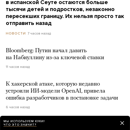
в испанской Сеуте остаются больше
тысячи детей и подростков, незаконно
пересекших границу. Их нельзя просто так
отправить назад
7 часов назад
НОВОСТИ
Bloomberg: Путин начал давить
на Набиуллину из-за ключевой ставки
11 часов назад
К хакерской атаке, которую недавно
устроили ИИ-модели OpenAI, привела
ошибка разработчиков в постановке задачи
6 часов назад
МЫ ИСПОЛЬЗУЕМ КУКИ!
Прокуратура запросила условный срок для
ЧТО ЭТО ЗНАЧИТ?