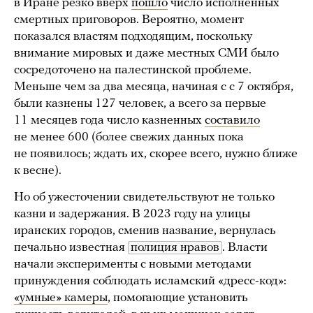
в Иране резко вверх
пошло
число исполненных
смертных приговоров. Вероятно, момент
показался властям подходящим, поскольку
внимание мировых и даже местных СМИ было
сосредоточено на палестинской проблеме.
Меньше чем за два месяца, начиная с с 7 октября,
были казнены 127 человек, а всего за первые
11 месяцев года число казненных
составило
не менее 600 (более свежих данных пока
не появилось; ждать их, скорее всего, нужно ближе
к весне).
Но об ужесточении свидетельствуют не только
казни и задержания. В 2023 году на улицы
иранских городов, сменив название, вернулась
печально известная
полиция нравов
. Власти
начали эксперименты с новыми методами
принуждения соблюдать исламский «дресс-код»:
«умные» камеры
, помогающие установить