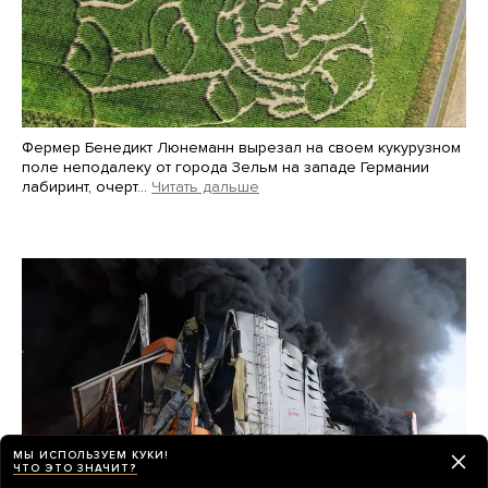
Фермер Бенедикт Люнеманн вырезал на своем кукурузном
поле неподалеку от города Зельм на западе Германии
лабиринт, очерт…
Читать дальше
Martin Meissner / AP / Scanpix / LETA
МЫ ИСПОЛЬЗУЕМ КУКИ!
ЧТО ЭТО ЗНАЧИТ?