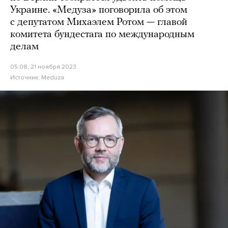
Украине. «Медуза» поговорила об этом
с депутатом Михаэлем Ротом — главой
комитета бундестага по международным
делам
05:08, 21 ноября 2023
Источник:
Meduza