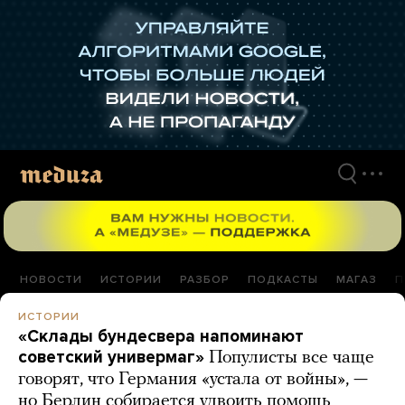
Перейти
к
материалам
НОВОСТИ
ИСТОРИИ
РАЗБОР
ПОДКАСТЫ
МАГАЗ
П
ИСТОРИИ
«Склады бундесвера напоминают
советский универмаг»
Популисты все чаще
говорят, что Германия «устала от войны», —
но Берлин собирается удвоить помощь