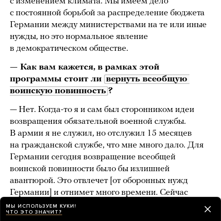
с изменением климата. Мы имеем дело
с постоянной борьбой за распределение бюджета
Германии между министерствами на те или иные
нужды, но это нормальное явление
в демократическом обществе.
— Как вам кажется, в рамках этой
программы стоит ли
вернуть всеобщую 
воинскую повинность
?
— Нет. Когда-то я и сам был сторонником идеи
возвращения обязательной военной службы.
В армии я не служил, но отслужил 15 месяцев
на гражданской службе, что мне много дало. Для
Германии сегодня возвращение всеобщей
воинской повинности было бы излишней
авантюрой. Это отвлечет [от оборонных нужд
Германии] и отнимет много времени. Сейчас
мы должны придерживаться существующей
МЫ ИСПОЛЬЗУЕМ КУКИ!
ЧТО ЭТО ЗНАЧИТ?
концепции добровольной службы в армии,