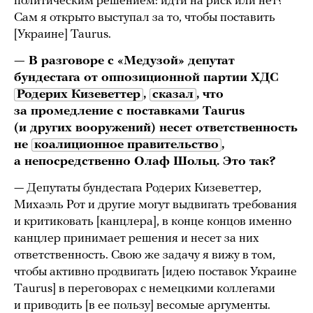
политическим решением: идти на риск или нет?
Сам я открыто выступал за то, чтобы поставить
[Украине] Taurus.
— В разговоре с «Медузой» депутат
бундестага от оппозиционной партии ХДС
Родерих Кизеветтер
,
сказал
, что
за промедление с поставками Тaurus
(и других вооружений) несет ответственность
не
коалиционное правительство
,
а непосредственно Олаф Шольц. Это так?
— Депутаты бундестага Родерих Кизеветтер,
Михаэль Рот и другие могут выдвигать требования
и критиковать [канцлера], в конце концов именно
канцлер принимает решения и несет за них
ответственность. Свою же задачу я вижу в том,
чтобы активно продвигать [идею поставок Украине
Тaurus] в переговорах с немецкими коллегами
и приводить [в ее пользу] весомые аргументы.