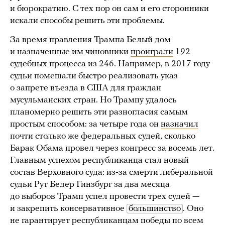
и бюрократию. С тех пор он сам и его сторонники
искали способы решить эти проблемы.
За время правления Трампа Белый дом
и назначенные им чиновники
проиграли
192
судебных процесса из 246. Например, в 2017 году
судьи помешали быстро реализовать указ
о запрете въезда в США для граждан
мусульманских стран. Но Трампу удалось
планомерно решить эти разногласия самым
простым способом: за четыре года он
назначил
почти столько же федеральных судей, сколько
Барак Обама провел через конгресс за восемь лет.
Главным успехом республиканца стал новый
состав Верховного суда: из-за смерти либеральной
судьи Рут Бедер Гинзбург за два месяца
до выборов Трамп успел провести трех судей —
и закрепить консервативное
большинство
. Оно
не гарантирует
республиканцам победы по всем