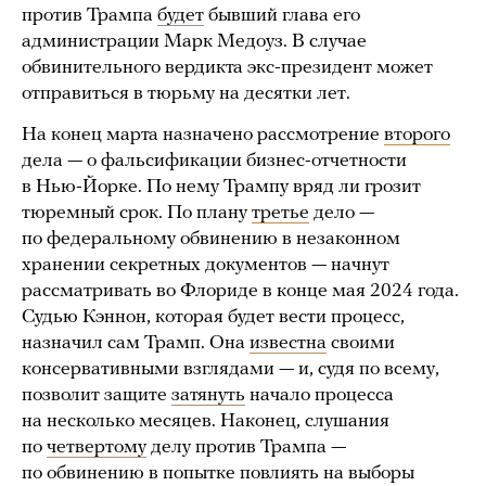
против Трампа
будет
бывший глава его
администрации Марк Медоуз. В случае
обвинительного вердикта экс-президент может
отправиться в тюрьму на десятки лет.
На конец марта назначено рассмотрение
второго
дела — о фальсификации бизнес-отчетности
в Нью-Йорке. По нему Трампу вряд ли грозит
тюремный срок. По плану
третье
дело —
по федеральному обвинению в незаконном
хранении секретных документов — начнут
рассматривать во Флориде в конце мая 2024 года.
Судью Кэннон, которая будет вести процесс,
назначил сам Трамп. Она
известна
своими
консервативными взглядами — и, судя по всему,
позволит защите
затянуть
начало процесса
на несколько месяцев. Наконец, слушания
по
четвертому
делу против Трампа —
по обвинению в попытке повлиять на выборы