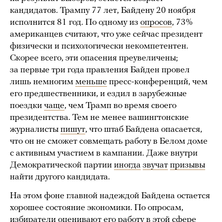
кандидатов. Трампу 77 лет, Байдену 20 ноября
исполнится 81 год. По одному из
опросов
, 73%
американцев считают, что уже сейчас президент
физически и психологически некомпетентен.
Скорее всего, эти опасения преувеличены;
за первые три года правления Байден провел
лишь немногим
меньше
пресс-конференций, чем
его предшественники, и ездил в зарубежные
поездки
чаще
, чем Трамп во время своего
президентства. Тем не менее вашингтонские
журналисты
пишут
, что штаб Байдена опасается,
что он не сможет совмещать работу в Белом доме
с активным участием в кампании. Даже внутри
Демократической партии
иногда
звучат
призывы
найти другого кандидата.
На этом фоне главной надеждой Байдена остается
хорошее состояние экономики. По опросам,
избиратели
оценивают
его работу в этой сфере