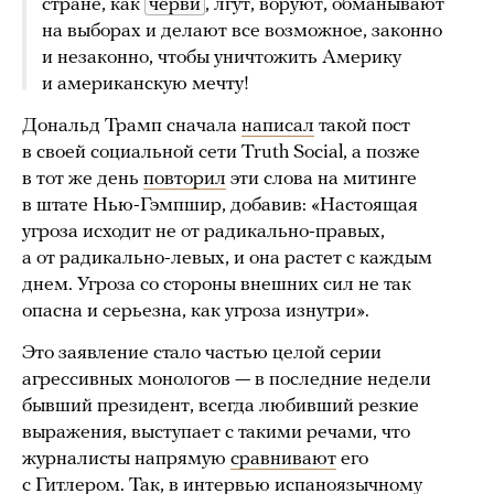
стране, как
черви
, лгут, воруют, обманывают
на выборах и делают все возможное, законно
и незаконно, чтобы уничтожить Америку
и американскую мечту!
Дональд Трамп сначала
написал
такой пост
в своей социальной сети Truth Social, а позже
в тот же день
повторил
эти слова на митинге
в штате Нью-Гэмпшир, добавив: «Настоящая
угроза исходит не от радикально-правых,
а от радикально-левых, и она растет с каждым
днем. Угроза со стороны внешних сил не так
опасна и серьезна, как угроза изнутри».
Это заявление стало частью целой серии
агрессивных монологов — в последние недели
бывший президент, всегда любивший резкие
выражения, выступает с такими речами, что
журналисты напрямую
сравнивают
его
с Гитлером. Так, в
интервью
испаноязычному