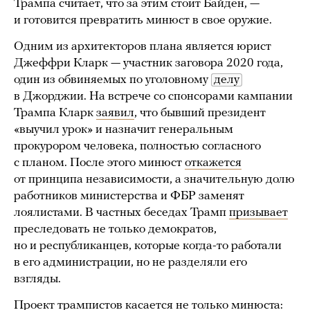
Трампа считает, что за этим стоит Байден, —
и готовится превратить минюст в свое оружие.
Одним из архитекторов плана является юрист
Джеффри Кларк — участник заговора 2020 года,
один из обвиняемых по уголовному
делу
в Джорджии. На встрече со спонсорами кампании
Трампа Кларк
заявил
, что бывший президент
«выучил урок» и назначит генеральным
прокурором человека, полностью согласного
с планом. После этого минюст
откажется
от принципа независимости, а значительную долю
работников министерства и ФБР заменят
лоялистами. В частных беседах Трамп
призывает
преследовать не только демократов,
но и республиканцев, которые когда-то работали
в его администрации, но не разделяли его
взгляды.
Проект трампистов касается не только минюста: