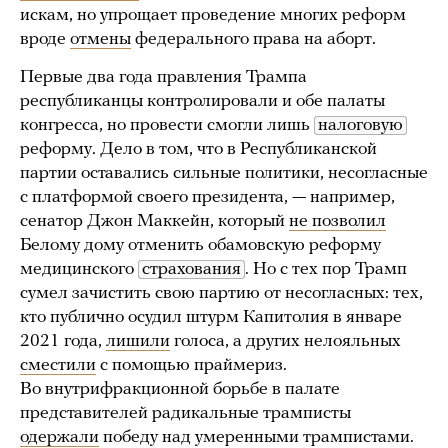
искам, но упрощает проведение многих реформ
вроде
отмены
федерального права на аборт.
Первые два года правления Трампа
республиканцы контролировали и обе палаты
конгресса, но провести смогли лишь
налоговую
реформу. Дело в том, что в Республиканской
партии оставались сильные политики, несогласные
с платформой своего президента, — например,
сенатор Джон Маккейн, который
не позволил
Белому дому отменить обамовскую реформу
медицинского
страхования
. Но с тех пор Трамп
сумел зачистить свою партию от несогласных: тех,
кто публично осудил штурм Капитолия в январе
2021 года,
лишили
голоса, а других нелояльных
сместили
с помощью праймериз.
Во внутрифракционной борьбе в палате
представителей радикальные трамписты
одержали
победу над умеренными трампистами.