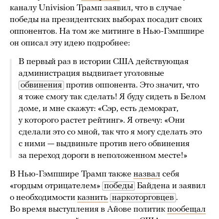
каналу Univision Трамп заявил, что в случае
победы на президентских выборах посадит своих
оппонентов. На том же митинге в Нью-Гэмпшире
он описал эту идею подробнее:
В первый раз в истории США действующая
администрация выдвигает уголовные
обвинения
против оппонента. Это значит, что
я тоже смогу так сделать! Я буду сидеть в Белом
доме, и мне скажут: «Сэр, есть демократ,
у которого растет рейтинг». Я отвечу: «Они
сделали это со мной, так что я могу сделать это
с ними — выдвиньте против него обвинения
за переход дороги в неположенном месте!»
В Нью-Гэмпшире Трамп также
назвал
себя
«гордым отрицателем»
победы
Байдена и заявил
о необходимости
казнить
наркоторговцев
.
Во время выступления в Айове политик
пообещал