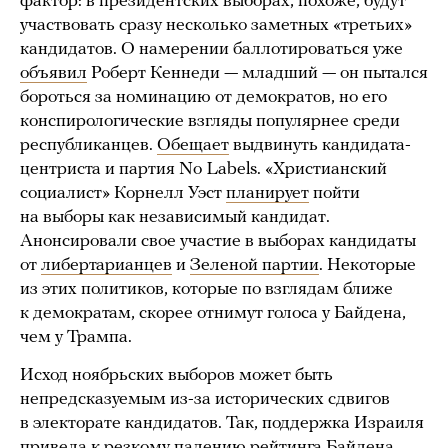
фактор: в президентских выборах, похоже, будут
участвовать сразу несколько заметных «третьих»
кандидатов. О намерении баллотироваться уже
объявил
Роберт Кеннеди — младший — он пытался
бороться за номинацию от демократов, но его
конспирологические взгляды популярнее среди
республиканцев.
Обещает
выдвинуть кандидата-
центриста и партия No Labels. «Христианский
социалист» Корнелл Уэст
планирует
пойти
на выборы как независимый кандидат.
Анонсировали свое участие в выборах кандидаты
от
либертарианцев
и
Зеленой партии
. Некоторые
из этих политиков, которые по взглядам ближе
к демократам, скорее отнимут голоса у Байдена,
чем у Трампа.
Исход ноябрьских выборов может быть
непредсказуемым из-за исторических сдвигов
в электорате кандидатов. Так, поддержка Израиля
привела к резкому
падению
рейтинга Байдена