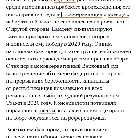
среди американцев арабского происхождения; его
популярность среди
афроамериканцев
и
молодых
избирателей заметно снизилась из-за роста цен.
С другой стороны, Байдену
симпатизируют
жители пригородов мегаполисов, которые
и
принесли
ему победу в 2020 году. Одним
из главных факторов для этой группы избирателей
остается поддержка демократами права на аборт.
С тех пор как консервативный Верховный суд
вынес решение об отмене федерального права
на прерывание беременности, кандидаты
от республиканцев показывают на всех
региональных выборах
худший
результат, чем
Трамп в 2020 году. Консерваторы потерпели
поражение в
шести
штатах из шести, где право
на аборт обсуждалось на референдумах.
Еще одним фактором, который повлияет
на результат выборов, остается возраст