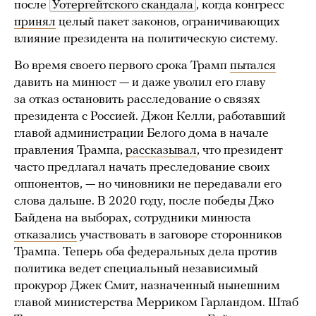
после
Уотергейтского скандала
, когда конгресс
принял
целый пакет законов, ограничивающих
влияние президента на политическую систему.
Во время своего первого срока Трамп
пытался
давить на минюст — и даже уволил его главу
за отказ остановить расследование о связях
президента с Россией. Джон Келли, работавший
главой администрации Белого дома в начале
правления Трампа,
рассказывал
, что президент
часто предлагал начать преследование своих
оппонентов, — но чиновники не передавали его
слова дальше. В 2020 году, после победы Джо
Байдена на выборах, сотрудники минюста
отказались
участвовать в заговоре сторонников
Трампа. Теперь оба федеральных дела против
политика ведет специальный независимый
прокурор Джек Смит, назначенный нынешним
главой министерства Мерриком Гарландом. Штаб