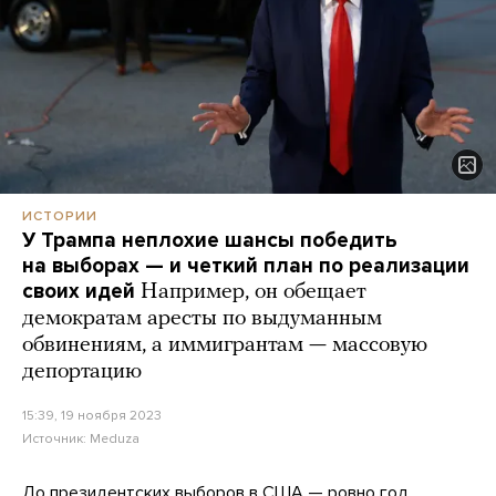
ИСТОРИИ
У Трампа неплохие шансы победить
на выборах — и четкий план по реализации
своих идей
Например, он обещает
демократам аресты по выдуманным
обвинениям, а иммигрантам — массовую
депортацию
15:39, 19 ноября 2023
Источник:
Meduza
До президентских выборов в США — ровно год.