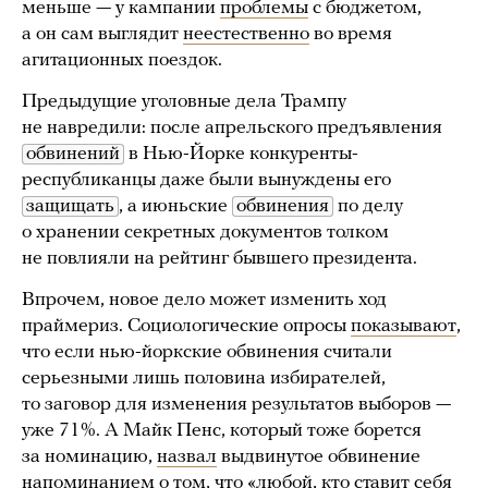
меньше — у кампании
проблемы
с бюджетом,
а он сам выглядит
неестественно
во время
агитационных поездок.
Предыдущие уголовные дела Трампу
не навредили: после апрельского предъявления
обвинений
в Нью-Йорке конкуренты-
республиканцы даже были вынуждены его
защищать
, а июньские
обвинения
по делу
о хранении секретных документов толком
не повлияли на рейтинг бывшего президента.
Впрочем, новое дело может изменить ход
праймериз. Социологические опросы
показывают
,
что если нью-йоркские обвинения считали
серьезными лишь половина избирателей,
то заговор для изменения результатов выборов —
уже 71%. А Майк Пенс, который тоже борется
за номинацию,
назвал
выдвинутое обвинение
напоминанием о том, что «любой, кто ставит себя