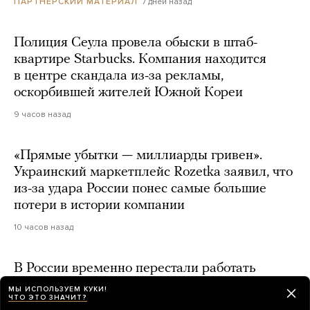
7 дней назад
ПАРТНЕРСКИЙ МАТЕРИАЛ
Полиция Сеула провела обыски в штаб-
квартире Starbucks. Компания находится
в центре скандала из-за рекламы,
оскорбившей жителей Южной Кореи
9 часов назад
«Прямые убытки — миллиарды гривен».
Украинский маркетплейс Rozetka заявил, что
из-за удара России понес самые большие
потери в истории компании
10 часов назад
В России временно перестали работать
«Яндекс», «Макс», сайты маркетплейсов
МЫ ИСПОЛЬЗУЕМ КУКИ!
ЧТО ЭТО ЗНАЧИТ?
и банков