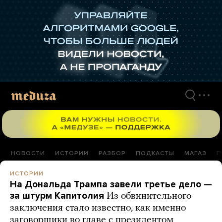
Перейти
к
материалам
НОВОСТИ
ИСТОРИИ
РАЗБОР
ПОДКАСТЫ
МАГАЗ
П
ИСТОРИИ
На Дональда Трампа завели третье дело —
за штурм Капитолия
Из обвинительного
заключения стало известно, как именно
заговорщики во главе с президентом