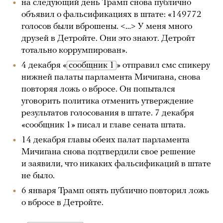
на следующий день Трамп снова публично
объявил о фальсификациях в штате: «149772
голосов были вброшены. <…> У меня много
друзей в Детройте. Они это знают. Детройт
тотально коррумпирован».
4 декабря «
сообщник 1
» отправил смс спикеру
нижней палаты парламента Мичигана, снова
повторяя ложь о вбросе. Он попытался
уговорить политика отменить утверждение
результатов голосования в штате. 7 декабря
«сообщник 1» писал и главе сената штата.
14 декабря главы обеих палат парламента
Мичигана снова подтвердили свое решение
и заявили, что никаких фальсификаций в штате
не было.
6 января Трамп опять публично повторил ложь
о вбросе в Детройте.