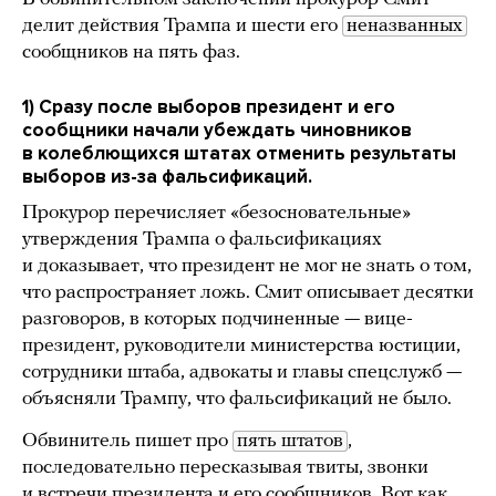
делит действия Трампа и шести его
неназванных
сообщников на пять фаз.
1) Сразу после выборов президент и его
сообщники начали убеждать чиновников
в колеблющихся штатах отменить результаты
выборов из-за фальсификаций.
Прокурор перечисляет «безосновательные»
утверждения Трампа о фальсификациях
и доказывает, что президент не мог не знать о том,
что распространяет ложь. Смит описывает десятки
разговоров, в которых подчиненные — вице-
президент, руководители министерства юстиции,
сотрудники штаба, адвокаты и главы спецслужб —
объясняли Трампу, что фальсификаций не было.
Обвинитель пишет про
пять штатов
,
последовательно пересказывая твиты, звонки
и встречи президента и его сообщников. Вот как