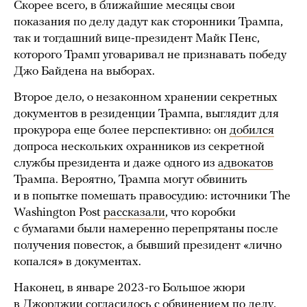
Скорее всего, в ближайшие месяцы свои
показания по делу дадут как сторонники Трампа,
так и тогдашний вице-президент Майк Пенс,
которого Трамп уговаривал не признавать победу
Джо Байдена на выборах.
Второе дело, о незаконном хранении секретных
документов в резиденции Трампа, выглядит для
прокурора еще более перспективно: он
добился
допроса нескольких охранников из секретной
службы президента и даже одного из
адвокатов
Трампа. Вероятно, Трампа могут обвинить
и в попытке помешать правосудию: источники The
Washington Post
рассказали
, что коробки
с бумагами были намеренно перепрятаны после
получения повесток, а бывший президент «лично
копался» в документах.
Наконец, в январе 2023-го Большое жюри
в Джорджии
согласилось
с обвинением по делу,