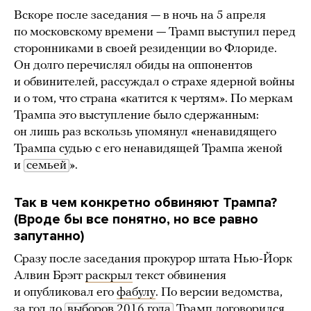
Вскоре после заседания — в ночь на 5 апреля
по московскому времени — Трамп выступил перед
сторонниками в своей резиденции во Флориде.
Он долго перечислял обиды на оппонентов
и обвинителей, рассуждал о страхе ядерной войны
и о том, что страна «катится к чертям». По меркам
Трампа это выступление было сдержанным:
он лишь раз вскользь упомянул «ненавидящего
Трампа судью с его ненавидящей Трампа женой
и
семьей
».
Так в чем конкретно обвиняют Трампа?
(Вроде бы все понятно, но все равно
запутанно)
Сразу после заседания прокурор штата Нью-Йорк
Алвин Брэгг
раскрыл
текст обвинения
и опубликовал его
фабулу
. По версии ведомства,
за год до
выборов 2016 года
Трамп договорился