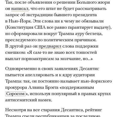
Так, после объявления о решении Большого жюри
он
написал
, что его штат не будет рассматривать
запрос об экстрадиции бывшего президента
в Нью-Йорк. Эти слова ни к чему не обязывали
(Конституция США все равно гарантирует выдачу),
но сформировали вокруг Трампа ауру беглеца,
преследуемого по политическим причинам.
В другой раз он
предварил
слова поддержки
смешком: «Я сам-то не знаю всех тонкостей
выплат порноактрисам за молчание, но…»
Одновременно в своих заявлениях Десантис
пытается апеллировать и к ядру аудитории
Трампа: так, он постоянно называет нью-йоркского
прокурора Алвина Брэгга «поддержанным
Соросом
», используя популярный в правых кругах
антисемитский намек.
Несмотря на все старания Десантиса, рейтинг
Трампа среди республиканцев за последнюю