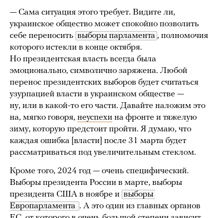
— Сама ситуация этого требует. Видите ли,
украинское общество может спокойно позволить
себе переносить
выборы парламента
, полномочия
которого истекли в конце октября.
Но президентская власть всегда была
эмоционально, символично заряжена. Любой
перенос президентских выборов будет считаться
узурпацией власти в украинском обществе —
ну, или в какой-то его части. Давайте наложим это
на, мягко говоря,
неуспехи
на фронте и тяжелую
зиму, которую предстоит пройти. Я думаю, что
каждая ошибка [власти] после 31 марта будет
рассматриваться под увеличительным стеклом.
Кроме того, 2024 год — очень специфический.
Выборы президента России в марте, выборы
президента США в ноябре и
выборы 
Европарламента 
. А это один из главных органов
ЕС, от которого в очень большой степени зависит