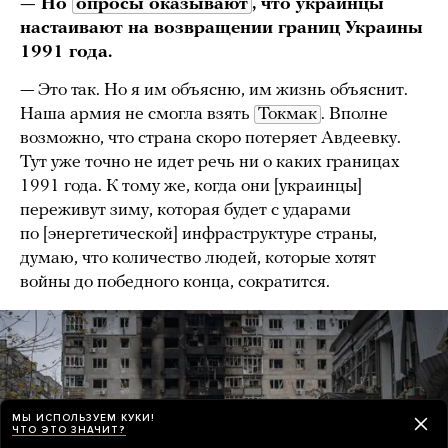
— Но
опросы оказывают
, что украинцы
настаивают на возвращении границ Украины
1991 года.
— Это так. Но я им объясню, им жизнь объяснит.
Наша армия не смогла взять
Токмак
. Вполне
возможно, что страна скоро потеряет Авдеевку.
Тут уже точно не идет речь ни о каких границах
1991 года. К тому же, когда они [украинцы]
переживут зиму, которая будет с ударами
по [энергетической] инфраструктуре страны,
думаю, что количество людей, которые хотят
войны до победного конца, сократится.
МЫ ИСПОЛЬЗУЕМ КУКИ!
ЧТО ЭТО ЗНАЧИТ?