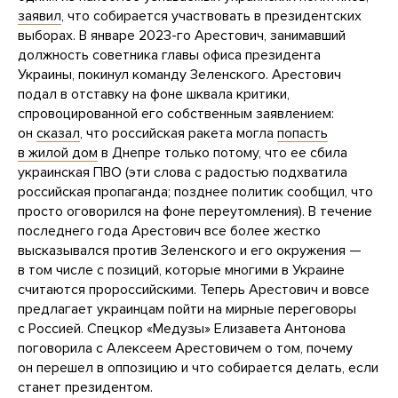
заявил
, что собирается участвовать в президентских
выборах. В январе 2023-го Арестович, занимавший
должность советника главы офиса президента
Украины, покинул команду Зеленского. Арестович
подал в отставку на фоне шквала критики,
спровоцированной его собственным заявлением:
он
сказал
, что российская ракета могла
попасть
в жилой дом
в Днепре только потому, что ее сбила
украинская ПВО (эти слова с радостью подхватила
российская пропаганда; позднее политик сообщил, что
просто оговорился на фоне переутомления). В течение
последнего года Арестович все более жестко
высказывался против Зеленского и его окружения —
в том числе с позиций, которые многими в Украине
считаются пророссийскими. Теперь Арестович и вовсе
предлагает украинцам пойти на мирные переговоры
с Россией. Спецкор «Медузы» Елизавета Антонова
поговорила с Алексеем Арестовичем о том, почему
он перешел в оппозицию и что собирается делать, если
станет президентом.