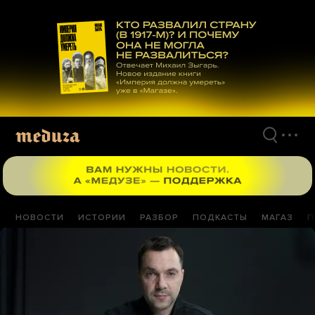
Перейти
к
материалам
НОВОСТИ
ИСТОРИИ
РАЗБОР
ПОДКАСТЫ
МАГАЗ
П