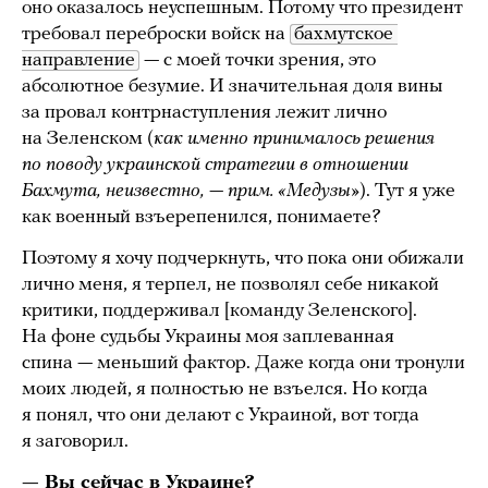
оно оказалось неуспешным. Потому что президент
требовал переброски войск на
бахмутское 
направление
— с моей точки зрения, это
абсолютное безумие. И значительная доля вины
за провал контрнаступления лежит лично
на Зеленском (
как именно принималось решения
по поводу украинской стратегии в отношении
Бахмута, неизвестно, — прим. «Медузы»
). Тут я уже
как военный взъерепенился, понимаете?
Поэтому я хочу подчеркнуть, что пока они обижали
лично меня, я терпел, не позволял себе никакой
критики, поддерживал [команду Зеленского].
На фоне судьбы Украины моя заплеванная
спина — меньший фактор. Даже когда они тронули
моих людей, я полностью не взъелся. Но когда
я понял, что они делают с Украиной, вот тогда
я заговорил.
— Вы сейчас в Украине?