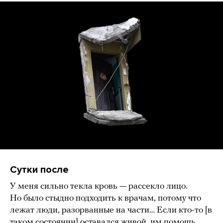
Сутки после
У меня сильно текла кровь — рассекло лицо.
Но было стыдно подходить к врачам, потому что
лежат люди, разорванные на части… Если кто-то [в
таком состоянии] оставался живой, им помощь