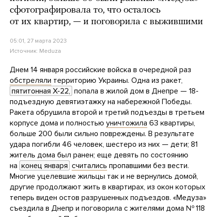
сфотографировала то, что осталось
от их квартир, — и поговорила с выжившими
05:01, 27 марта 2023
Источник:
Meduza
Днем 14 января российские войска в очередной раз
обстреляли
территорию Украины. Одна из ракет,
пятитонная Х-22,
попала в жилой дом в Днепре — 18-
подъездную девятиэтажку на набережной Победы.
Ракета обрушила второй и третий подъезды в третьем
корпусе дома и полностью
уничтожила
63 квартиры,
больше 200 были сильно повреждены. В результате
удара погибли 46 человек, шестеро из них — дети; 81
житель дома был ранен; еще девять по состоянию
на
конец января
считались
пропавшими без вести.
Многие уцелевшие жильцы так и не вернулись домой,
другие продолжают жить в квартирах, из окон которых
теперь виден остов разрушенных подъездов. «Медуза»
съездила в Днепр и поговорила с жителями дома № 118