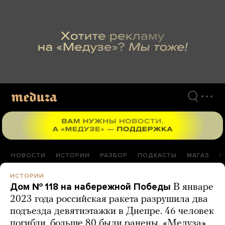
Перейти
к
материалам
НОВОСТИ
ИСТОРИИ
РАЗБОР
ПОДКАСТЫ
МАГАЗ
П
ИСТОРИИ
Дом № 118 на набережной Победы
В январе
2023 года российская ракета разрушила два
подъезда девятиэтажки в Днепре. 46 человек
погибли, больше 80 были ранены. «Медуза»