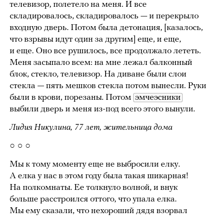
телевизор, полетело на меня. И все
складировалось, складировалось — и перекрыло
входную дверь. Потом была детонация, [казалось,
что взрывы идут один за другим] еще, и еще,
и еще. Оно все рушилось, все продолжало лететь.
Меня засыпало всем: на мне лежал балконный
блок, стекло, телевизор. На диване были слои
стекла — пять мешков стекла потом вынесли. Руки
были в крови, порезаны. Потом
эмчеэсники
выбили дверь и меня из-под всего этого вынули.
Лидия Никулина, 77 лет, жительница дома
○ ○ ○
Мы к тому моменту еще не выбросили елку.
А елка у нас в этом году была такая шикарная!
На полкомнаты. Ее толкнуло волной, и внук
больше расстроился оттого, что упала елка.
Мы ему сказали, что нехороший дядя взорвал