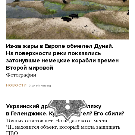
Из-за жары в Европе обмелел Дунай.
На поверхности реки показались
затонувшие немецкие корабли времен
Второй мировой
Фотографии
5 дней назад
НОВОСТИ
Украинский дрон попал по пляжу
в Геленджике. Куда он летел? Его сбили?
Точных ответов нет. Но недалеко от места
ЧП находится объект, который могла защищать
ПВО