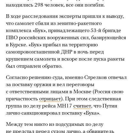
находились 298 человек, все они погибли.
В ходе расследования эксперты пришли к выводу,
что самолет сбили из зенитно-ракетного
комплекса «Бук», принадлежащего 53-й бригаде
ПВО российских вооруженных сил, базирующейся
в Курске. «Бук» прибыл на территорию
самопровозглашенной ДНР в ночь перед
крушением самолета и вскоре после пуска ракеты
был отправлен обратно.
Согласно решению суда, именно Стрелков отвечал
за поставку оружия и вел переговоры
с ответственными лицами в Москве (Россия свою
причастность
отрицает
). При этом следственная
группа по делу рейса МН17
считает
, что Путин
лично санкционировал поставку «Бука».
Между тем никто из подсудимых по делу
не предстал перед судом лично, а обвинитель