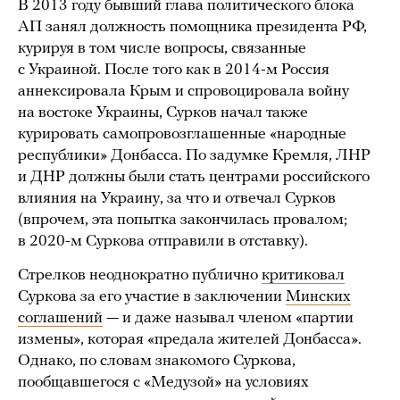
В 2013 году бывший глава политического блока
АП занял должность помощника президента РФ,
курируя в том числе вопросы, связанные
с Украиной. После того как в 2014-м Россия
аннексировала Крым и спровоцировала войну
на востоке Украины, Сурков начал также
курировать самопровозглашенные «народные
республики» Донбасса. По задумке Кремля, ЛНР
и ДНР должны были стать центрами российского
влияния на Украину, за что и отвечал Сурков
(впрочем, эта попытка закончилась провалом;
в 2020-м Суркова отправили в отставку).
Стрелков неоднократно публично
критиковал
Суркова за его участие в заключении
Минских
соглашений
— и даже называл членом «партии
измены», которая «предала жителей Донбасса».
Однако, по словам знакомого Суркова,
пообщавшегося с «Медузой» на условиях