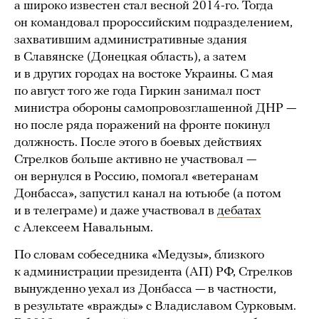
а широко известен стал весной 2014-го. Тогда
он командовал пророссийским подразделением,
захватившим административные здания
в Славянске (Донецкая область), а затем
и в других городах на востоке Украины. С мая
по август того же года Гиркин занимал пост
министра обороны самопровозглашенной ДНР —
но после ряда поражений на фронте покинул
должность. После этого в боевых действиях
Стрелков больше активно не участвовал —
он вернулся в Россию, помогал «ветеранам
Донбасса», запустил канал на ютьюбе (а потом
и в телеграме) и даже участвовал в
дебатах
с Алексеем Навальным.
По словам собеседника «Медузы», близкого
к администрации президента (АП) РФ, Стрелков
вынужденно уехал из Донбасса — в частности,
в результате «вражды» с Владиславом Сурковым.