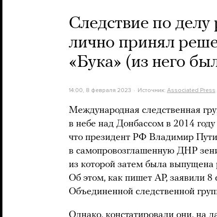
Следствие по делу
лично принял реше
«Бука» (из него бы
14:00, 8 февраля 2023
Источник:
Associated Press
Международная следственная гру
в небе над Донбассом в 2014 году
что президент РФ Владимир Пути
в самопровозглашенную ДНР зени
из которой затем была выпущена 
Об этом, как пишет АР, заявили 8
Объединенной следственной групп
Однако, констатировали они, на д