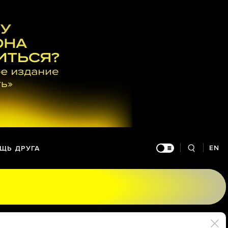
EN
ЩЬ ДРУГА