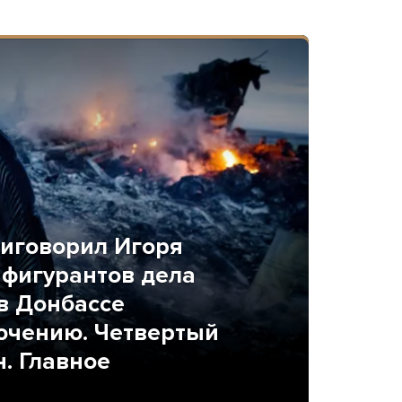
риговорил Игоря
 фигурантов дела
в Донбассе
ючению. Четвертый
. Главное