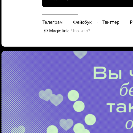
Телеграм
Фейсбук
Твиттер
P
Magic link
Что-что?