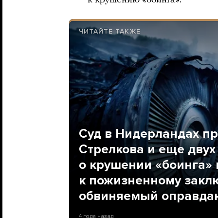
к крушению «боинга».
ЧИТАЙТЕ ТАКЖЕ
Суд в Нидерландах п
Стрелкова и еще двух
о крушении «боинга» 
к пожизненному закл
обвиняемый оправдан
4 года назад