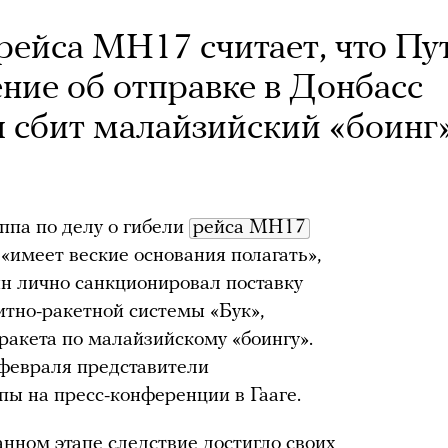
 рейса MH17 считает, что Пу
ние об отправке в Донбасс
л сбит малайзийский «боинг
ппа по делу о гибели
рейса МН17
 «имеет веские основания полагать»,
н лично санкционировал поставку
тно-ракетной системы «Бук»,
ракета по малайзийскому «боингу».
 февраля представители
ы на пресс-конференции в Гааге.
анном этапе следствие достигло своих