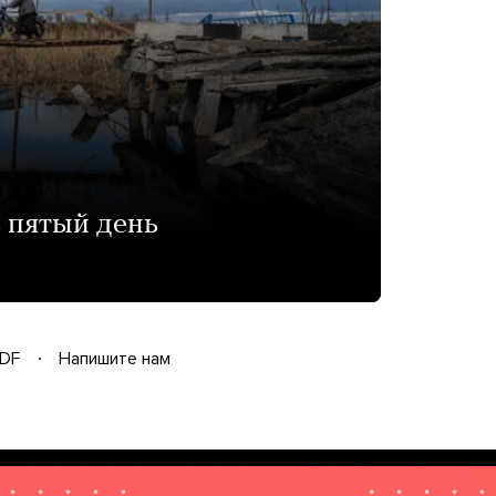
 пятый день
DF
Напишите нам