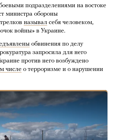
боевыми подразделениями на востоке
ст министра обороны
Стрелков
называл
себя человеком,
ючок войны» в Украине.
едъявлены
обвинения по делу
рокуратура запросила для него
краине против него возбуждено
м числе
о терроризме и о нарушении