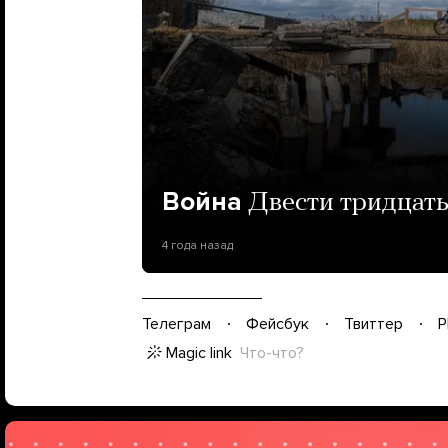
Война
Двести тридцать
4 года назад
Телеграм
Фейсбук
Твиттер
P
Magic link
Что-что?