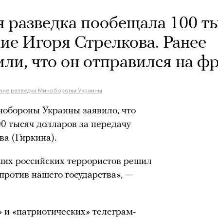
я разведка пообещала 100 т
ие Игоря Стрелкова. Ранее
ли, что он отправился на ф
ение разведки Минобороны Украины
нобороны Украины заявило, что
00 тысяч долларов за передачу
ва (Гиркина).
йших российских террористов решил
 против нашего государства», —
» и «патриотических» телеграм-