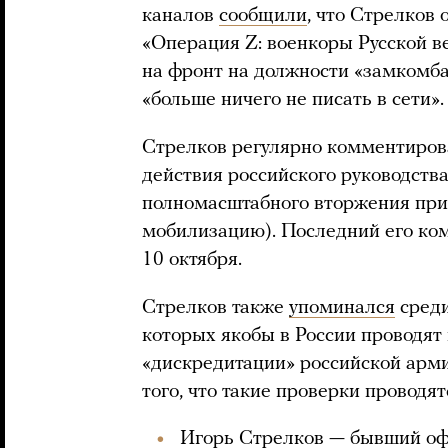
каналов
сообщили
, что Стрелков
«Операция Z: военкоры Русской 
на фронт на должности «замкомбат
«больше ничего не писать в сети».
Стрелков регулярно комментирова
действия российского руководства 
полномасштабного вторжения приз
мобилизацию). Последний его к
10 октября.
Стрелков также
упоминался
среди
которых якобы в России проводят
«дискредитации» российской арми
того, что такие проверки проводят
Игорь Стрелков — бывший оф