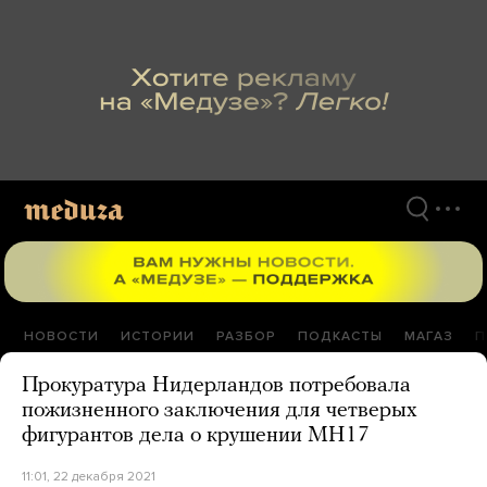
Перейти
к
материалам
НОВОСТИ
ИСТОРИИ
РАЗБОР
ПОДКАСТЫ
МАГАЗ
П
Прокуратура Нидерландов потребовала
пожизненного заключения для четверых
фигурантов дела о крушении MH17
11:01, 22 декабря 2021