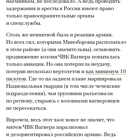
наемникам, не последовало. А ведь проводить
задержания и аресты в России имеют право
только правоохранительные органы
и спецслужбы.
Столь же невнятной была и реакция армии.
Из всех сил, которыми Минобороны располагало
в этом районе (а они значительны), остановить
продвижение колонн ЧВК Вагнера попыталась
только авиация. Но она потерпела неудачу,
потеряв несколько вертолетов и
как минимум 10
пилотов
. Где-то на заднем плане маршировала
Национальная гвардия (в том числе чеченские
подразделения), чьи грузовики разъезжали
по региону, стараясь с колоннами вагнеровцев
не пересекаться.
Впрочем, весь этот хаос вовсе не значит, что
мятеж ЧВК Вагнера парализовал
и дезориентировал российскую армию. Ведь