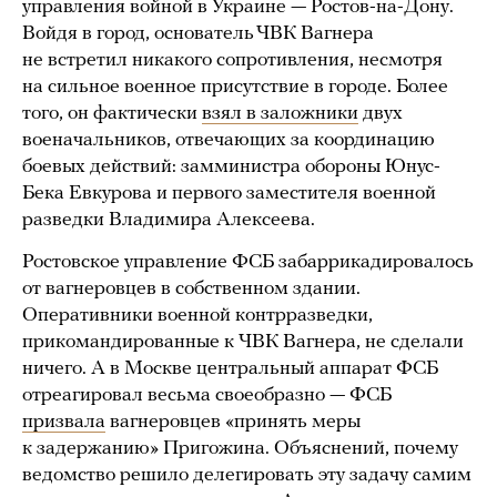
управления войной в Украине — Ростов-на-Дону.
Войдя в город, основатель ЧВК Вагнера
не встретил никакого сопротивления, несмотря
на сильное военное присутствие в городе. Более
того, он фактически
взял в заложники
двух
военачальников, отвечающих за координацию
боевых действий: замминистра обороны Юнус-
Бека Евкурова и первого заместителя военной
разведки Владимира Алексеева.
Ростовское управление ФСБ забаррикадировалось
от вагнеровцев в собственном здании.
Оперативники военной контрразведки,
прикомандированные к ЧВК Вагнера, не сделали
ничего. А в Москве центральный аппарат ФСБ
отреагировал весьма своеобразно — ФСБ
призвала
вагнеровцев «принять меры
к задержанию» Пригожина. Объяснений, почему
ведомство решило делегировать эту задачу самим