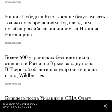
день назад
На пик Победы в Кыргызстане будут пускать
только по разрешениям. Год назад там
погибла российская альпинистка Наталья
Наговицина
день назад
Более 600 украинских беспилотников
атаковали Россию и Крым за одну ночь.
В Тверской области под удар опять попал
склад Wildberries
день назад
Бывшего посла Украины в США Ольгу
Стефанишину обвинили в незаконном
МЫ ИСПОЛЬЗУЕМ КУКИ!
ЧТО ЭТО ЗНАЧИТ?
обогащении на 14 миллионов гривен (это