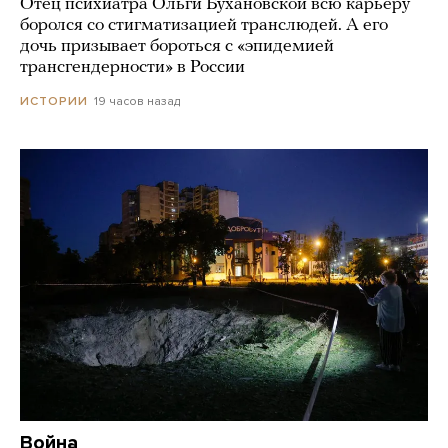
Отец психиатра Ольги Бухановской всю карьеру
боролся со стигматизацией транслюдей. А его
дочь призывает бороться с «эпидемией
трансгендерности» в России
19 часов назад
ИСТОРИИ
Война