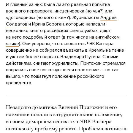
И главный из них: была ли это реальная попытка
военного переворота, инсценировка (но чья?) или
«договорняк» (но кого с кем?). Журналисты
Андрей
Солдатов
и Ирина Бороган, которые написали
несколько книг о российских спецслужбах, дают
на него подробный ответ (в том числе
на английском
языке
). Они уверены, что основатель ЧВК Вагнера
совершенно не собирался въезжать в Кремль на танке
и уж тем более свергать Владимира Путина. Своими
действиями, считают журналисты, Пригожин стремился
поправить свое пошатнувшееся положение — но так
вышло, что пошатнул положение российского
президента.
Незадолго до мятежа Евгений Пригожин и его
наемники попали в затруднительное положение,
и своим демаршем основатель ЧВК Вагнера
пытался эту проблему решить. Проблема возникла