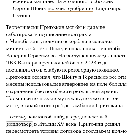
военной машине. На это министр обороны
Сергей Шойгу
получил одобрение
Владимира
Путина.
Теоретически Пригожин мог бы и дальше
саботировать подписание контракта
с Минобороны, попутно оскорбляя в соцсетях
министра Сергея Шойгу и начальника Генштаба
Валерия Герасимова. Но растущая неактуальность
ЧВК Вагнера в решающей битве 2023 года
поставила его в слабую переговорную позицию.
Пригожин осознал, что Шойгу и Герасимов все эти
месяцы использовали вагнеровцев на поле боя для
сохранения боеспособности регулярной армии.
Наемники по-прежнему нужны, но уже не в той
мере, в какой этого требуют амбиции Пригожина.
Поэтому, как какой-нибудь средневековый
кондотьер
в Италии XV века, Пригожин решил
пересмотреть условия договора с государем прямо