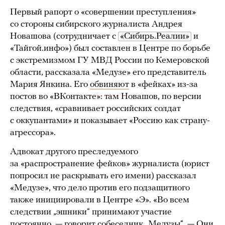
Первый рапорт о «совершении преступления»
со стороны сибирского журналиста Андрея
Новашова (сотрудничает с
«Сибирь.Реалии»
и
«Тайгой.инфо») был составлен в Центре по борьбе
с экстремизмом ГУ МВД России по Кемеровской
области, рассказала «Медузе» его представитель
Мария Янкина. Его
обвиняют
в «фейках» из-за
постов во «ВКонтакте»: там Новашов, по версии
следствия, «сравнивает российских солдат
с оккупантами» и показывает «Россию как страну-
агрессора».
Адвокат другого преследуемого
за «распространение фейков» журналиста (юрист
попросил не раскрывать его имени) рассказал
«Медузе», что дело против его подзащитного
также инициировали в Центре «Э». «Во всем
следствии „эшники“ принимают участие
постоянно, — говорит собеседник „Медузы“. — Они