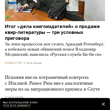
Итог «дела книгоиздателей» о продаже
квир-литературы — три условных
приговора
За этим процессом мог стоять Аркадий Ротенберг,
а избежать новых обвинений помог Владимир
Мединский, выяснила «Русская служба Би-би-си»
3 часа назад
НОВОСТИ
Испания ввела пограничный контроль
с Италией. Ранее Рим ввел аналогичные
меры из-за миграционного кризиса в Сеуте
2 часа назад
МЫ ИСПОЛЬЗУЕМ КУКИ!
ЧТО ЭТО ЗНАЧИТ?