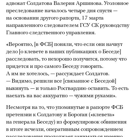
адвокат Солдатова Валерия Аршинова. Уголовное
преследование началось четыре дня спустя —
на основании другого рапорта, 17 марта
направленного следователем ГСУ СК руководству
Главного следственного управления.
«Вероятно, [в ФСБ] поняли, что если они начнут
дело [о клевете в наших публикациях о Беседе]
расследовать, то нехорошо получится, потому что
придется и про самого Беседу говорить.
А им не хотелось, — рассуждает Солдатов.
— Видимо, решили все [связанное с Беседой]
выкинуть — и только Росгвардию оставить. То есть
наехать на вас аккуратно — чужими руками».
Несмотря на то, что упомянутые в рапорте ФСБ
претензии к Солдатову и Бороган («клевета»
на генерала Беседу) из формулировок обвинения
в итоге исчезли, оперативным сопровождением
расследования продолжает заниматься именно