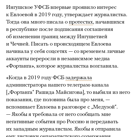
Ингушское УФСБ впервые проявило интерес
к Евлоевой в 2019 году, утверждает журналистка.
Тогда она много писала о
протестах
, начавшихся
в республике после подписания соглашения
об изменении границ между Ингушетией
и Чечней. Писать о происходящем Евлоева
начинала у себя соцсетях — со временем личные
аккаунты переросли в независимое медиа
«Фортанга», которое журналистка возглавила.
«Когда в 2019 году ФСБ
задержала
администратора нашего телеграм-канала
[„Фортанга“ Рашида Майсигова], то выбили из него
показания, где половина была про меня, —
вспоминает Евлоева в разговоре с „Медузой“.
— Якобы я требовала от него сообщать мне
негативные события про Россию и передавать
их западным журналистам. Якобы я отправила
ему листовки сепаратистского содержания