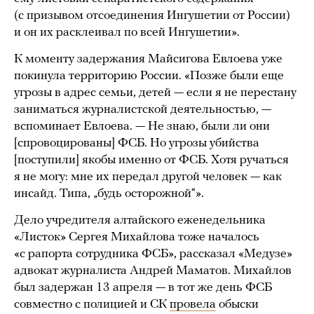
(с призывом отсоединения Ингушетии от России)
и он их расклеивал по всей Ингушетии».
К моменту задержания Майсигова Евлоева уже
покинула территорию России. «Позже были еще
угрозы в адрес семьи, детей — если я не перестану
заниматься журналистской деятельностью, —
вспоминает Евлоева. — Не знаю, были ли они
[спровоцированы] ФСБ. Но угрозы убийства
[поступили] якобы именно от ФСБ. Хотя ручаться
я не могу: мне их передал другой человек — как
инсайд. Типа, „будь осторожной“».
Дело учредителя алтайского еженедельника
«Листок» Сергея Михайлова тоже началось
«с рапорта сотрудника ФСБ», рассказал «Медузе»
адвокат журналиста Андрей Маматов. Михайлов
был задержан 13 апреля — в тот же день ФСБ
совместно с полицией и СК
провела
обыски