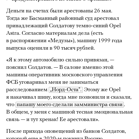
Деньги на счетах были арестованы 26 мая.
Тогда же Басманный районный суд арестовал
принадлежащий Солдатову темно-синий Opel
Astra. Согласно материалам дела (есть
в распоряжении «Медузы»), машину 1999 года
выпуска оценили в 90 тысяч рублей.
«Я к этому автомобилю сильно привязан, —
пояснил Солдатов. — В салоне именно этой
машины оперативник московского управления
ФСБ уговаривал меня не заниматься
расследованием
„Норд-Оста“.
Этому же Opel
я накачивал шину, когда мне позвонили и сказали,
что
папашу моего сделали замминистра связи
.
В общем, у меня с машиной тесная эмоциональная
связь — и тут хренак! Ее арестовали».
После прихода оповещений из банков Солдатов,
который еще в 2020-м покинул Россию,