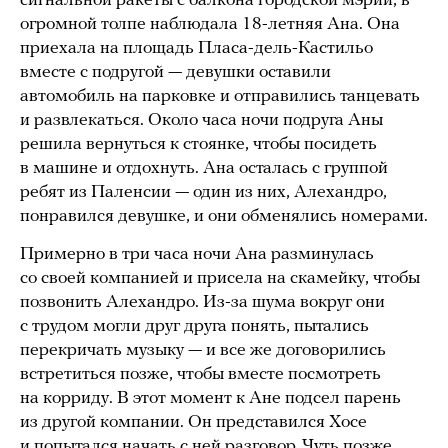
сигнальной ракеты с балкона городской мэрии, в
огромной толпе наблюдала 18-летняя Ана. Она
приехала на площадь Пласа-дель-Кастильо
вместе с подругой — девушки оставили
автомобиль на парковке и отправились танцевать
и развлекаться. Около часа ночи подруга Аны
решила вернуться к стоянке, чтобы посидеть
в машине и отдохнуть. Ана осталась с группой
ребят из Паленсии — один из них, Алехандро,
понравился девушке, и они обменялись номерами.
Примерно в три часа ночи Ана разминулась
со своей компанией и присела на скамейку, чтобы
позвонить Алехандро. Из-за шума вокруг они
с трудом могли друг друга понять, пытались
перекричать музыку — и все же договорились
встретиться позже, чтобы вместе посмотреть
на корриду. В этот момент к Ане подсел парень
из другой компании. Он представился Хосе
и попытался начать с ней разговор. Чуть позже