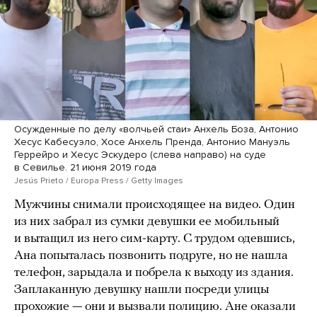
Осужденные по делу «волчьей стаи» Анхель Боза, Антонио
Хесус Кабесуэло, Хосе Анхель Пренда, Антонио Мануэль
Геррейро и Хесус Эскудеро (слева направо) на суде
в Севилье. 21 июня 2019 года
Jesús Prieto / Europa Press / Getty Images
Мужчины снимали происходящее на видео. Один
из них забрал из сумки девушки ее мобильный
и вытащил из него сим-карту. С трудом одевшись,
Ана попыталась позвонить подруге, но не нашла
телефон, зарыдала и побрела к выходу из здания.
Заплаканную девушку нашли посреди улицы
прохожие — они и вызвали полицию. Ане оказали