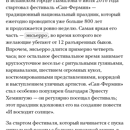
В испанском городе Памплона 6 июля 2016 года
стартовал фестиваль «Сан-Фермин» —
традиционный национальный праздник, который
ежегодно проводится уже больше 800 лет
и продолжается ровно неделю. Самая яркая его
часть —
энсьерро
, во время которого все
желающие убегают от 12 разъяренных быков.
Впрочем, энсьерро длится примерно четверть
часа; все остальное фестивальное время занимает
круглосуточное веселье с ритуальными гуляньями,
карнавалами, шествием огромных кукол,
костюмированными представлениями, корридой
и выступлением уличных артистов. «Сан-Фермин»
стал особенно популярен благодаря Эрнесту
Хемингуэю — он регулярно посещал фестиваль;
этот праздник вдохновил его на создание повести
«И восходит солнце».
За стартом фестиваля, который начинается с пуска