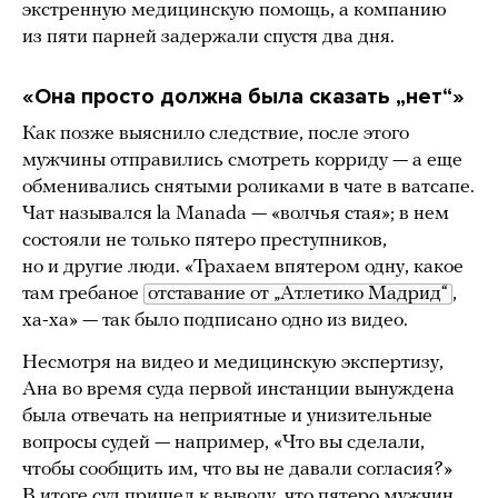
экстренную медицинскую помощь, а компанию
из пяти парней задержали спустя два дня.
«Она просто должна была сказать „нет“»
Как позже выяснило следствие, после этого
мужчины отправились смотреть корриду — а еще
обменивались снятыми роликами в чате в ватсапе.
Чат назывался la Manada — «волчья стая»; в нем
состояли не только пятеро преступников,
но и другие люди. «Трахаем впятером одну, какое
там гребаное
отставание от „Атлетико Мадрид“
,
ха-ха» — так было подписано одно из видео.
Несмотря на видео и медицинскую экспертизу,
Ана во время суда первой инстанции вынуждена
была отвечать на неприятные и унизительные
вопросы судей — например, «Что вы сделали,
чтобы сообщить им, что вы не давали согласия?»
В итоге суд пришел к выводу, что пятеро мужчин