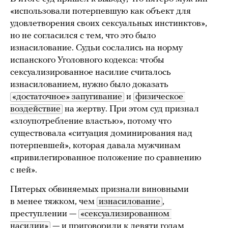
«использовали потерпевшую как объект для
удовлетворения своих сексуальных инстинктов»,
но не согласился с тем, что это было
изнасилование. Судьи сослались на норму
испанского Уголовного кодекса: чтобы
сексуализированное насилие считалось
изнасилованием, нужно было доказать
«достаточное» запугивание
и
физическое 
воздействие
на жертву. При этом суд признал
«злоупотребление властью», потому что
существовала «ситуация доминирования над
потерпевшей», которая давала мужчинам
«привилегированное положение по сравнению
с ней».
Пятерых обвиняемых признали виновными
в менее тяжком, чем
изнасилование
,
преступлении —
«сексуализированном 
насилии»
— и приговорили к девяти годам