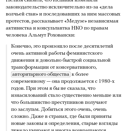
Нельзя сказать, что Испания изменила
законодательство исключительно из-за «дела
волчьей стаи» и последовавших за ним массовых
протестов, рассказывает «Медузе» независимая
активистка и консультантка НКО по правам
человека Альмут Роховански:
Конечно, это произошло после десятилетий
очень активной работы феминистского
движения и довольно быстрой социальной
трансформации от консервативного,
авторитарного общества
к более
современному — она продолжается с 1980-х
годов. При этом я бы не сказала, что
изнасилований стало существенно меньше или
что большинство преступников получают
по заслугам. Добиться этого очень, очень
сложно. Даже в странах, где были приняты
новые законы и определения, старые взгляды
тяжело умирают и иногда возвращаются.