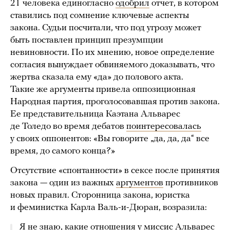
21 человека единогласно
одобрил
отчет, в котором
ставились под сомнение ключевые аспекты
закона. Судьи посчитали, что под угрозу может
быть поставлен принцип презумпции
невиновности. По их мнению, новое определение
согласия вынуждает обвиняемого доказывать, что
жертва сказала ему «да» до полового акта.
Такие же аргументы привела оппозиционная
Народная партия, проголосовавшая против закона.
Ее представительница Каэтана Альварес
де Толедо во время дебатов
поинтересовалась
у своих оппонентов: «Вы говорите „да, да, да“ все
время, до самого конца?»
Отсутствие «спонтанности» в сексе после принятия
закона — один из важных
аргументов
противников
новых правил. Сторонница закона, юристка
и феминистка Карла Валь-и-Дюран, возразила:
Я не знаю, какие отношения у миссис Альварес