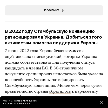
ПОЧЕМУ?
В 2022 году Стамбульскую конвенцию
ратифицировала Украина. Добиться этого
активистам помогла поддержка Европы
7 июня 2022 года Европейская комиссия
опубликовала
список условий, которым Украина
должна соответствовать для получения статуса
кандидата в члены ЕС. В 30-страничном
документе среди прочих недостатков была указана
неспособность Украины ратифицировать
Стамбульскую конвенцию. Менее чем через сутки
правительство страны
обратилось
к парламенту
с просьбой ратифицировать договор, что позже
МЫ ИСПОЛЬЗУЕМ КУКИ!
и было сделано.
ЧТО ЭТО ЗНАЧИТ?