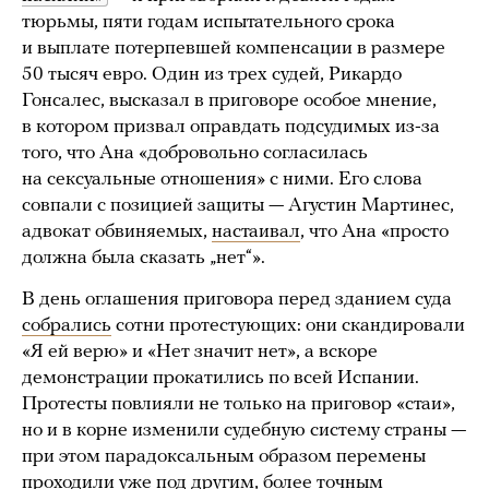
тюрьмы, пяти годам испытательного срока
и выплате потерпевшей компенсации в размере
50 тысяч евро. Один из трех судей, Рикардо
Гонсалес, высказал в приговоре особое мнение,
в котором призвал оправдать подсудимых из-за
того, что Ана «добровольно согласилась
на сексуальные отношения» с ними. Его слова
совпали с позицией защиты — Агустин Мартинес,
адвокат обвиняемых,
настаивал
, что Ана «просто
должна была сказать „нет“».
В день оглашения приговора перед зданием суда
собрались
сотни протестующих: они скандировали
«Я ей верю» и «Нет значит нет», а вскоре
демонстрации прокатились по всей Испании.
Протесты повлияли не только на приговор «стаи»,
но и в корне изменили судебную систему страны —
при этом парадоксальным образом перемены
проходили уже под другим, более точным