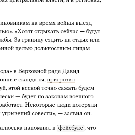
рах центральной власти, и в регионах,
.
иновникам на время войны выезд
лью». «Хотят отдыхать сейчас — будут
жбы. За границу ездить на отдых или
твенной целью должностным лицам
ода» в Верховной раде Давид
ионные скандалы,
пригрозил
й, этой весной точно сажать будем
чески — будет по законам военного
 работает. Некоторые люди потеряли
 угрызений совести», — заявил он.
Малюська
напомнил
в
фейсбуке
, что