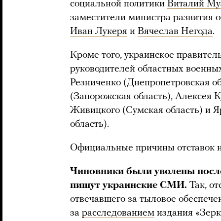
социальной политики
Виталий Му
заместители министра развития 
Иван Лукеря
и
Вячеслав Негода
.
Кроме того, украинское правител
руководителей областных военны
Резниченко (Днепропетровская об
(Запорожская область), Алексея 
Живицкого (Сумская область) и 
область).
Официальные причины отставок н
Чиновники были уволены посл
пишут украинские СМИ.
Так, о
отвечавшего за тыловое обеспече
за
расследованием
издания «Зерка