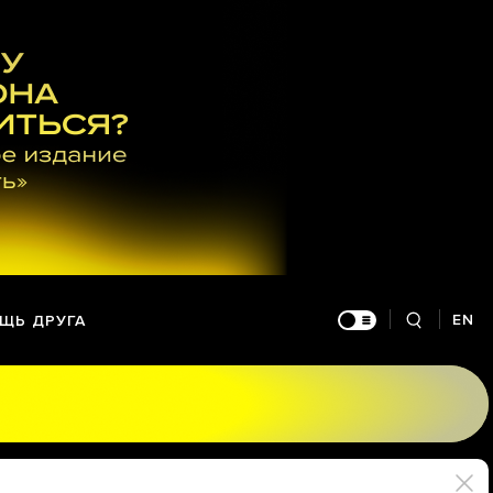
EN
ЩЬ ДРУГА