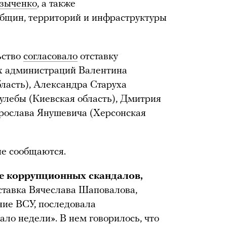
зыченко
, а также
общин, территорий и инфраструктуры
ьство
согласовало
отставку
х администраций Валентина
ласть), Александра Старуха
Кулебы (Киевская область), Дмитрия
Ярослава Янушевича (Херсонская
е сообщаются.
е коррупционных скандалов,
тставка Вячеслава Шаповалова,
ние ВСУ, последовала
ло недели». В нем говорилось, что