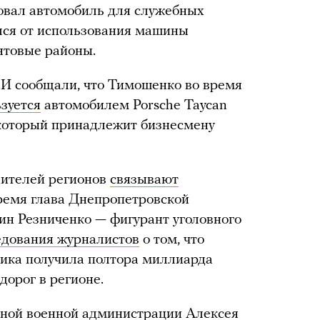
зовал автомобиль для служебных
лся от использования машины
нтовые районы.
МИ сообщали, что Тимошенко во время
зуется
автомобилем Porsche Taycan
 который принадлежит бизнесмену
дителей регионов
связывают
время глава Днепропетровской
ин Резниченко — фигурант уголовного
едования журналистов
о том, что
ника получила полтора миллиарда
дорог в регионе.
тной военной администрации Алексея