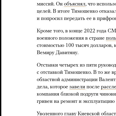
миссий. Он
объяснял
, что исполь
целей. В итоге Тимошенко отказа
и попросил передать ее в прифро
Кроме того, в конце 2022 года С
военного положения в стране
поль
стоимостью 100 тысяч долларов,
Вемиру Давитяну.
Отставки четырех из пяти руково
с отставкой Тимошенко. В то же 
областной администрации Валент
дела, которое
завели
после
рассл
компания близкой подруги чинов
гривен на ремонт и эксплуатацию 
Уволенного главу Киевской облас