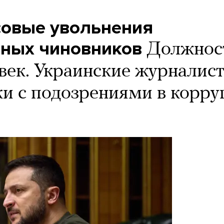
совые увольнения
ных чиновников
Должнос
век. Украинские журналис
ки с подозрениями в корр