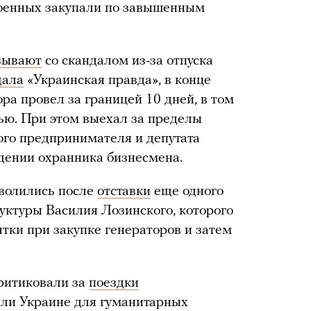
военных закупали по завышенным
зывают
со скандалом из-за отпуска
щала
«Украинская правда», в конце
ра провел за границей 10 дней, в том
ью. При этом выехал за пределы
ого предпринимателя и депутата
дении охранника бизнесмена.
уволились после
отставки
еще одного
уктуры Василия Лозинского, которого
тки при закупке генераторов и затем
ритиковали за
поездки
али Украине для гуманитарных