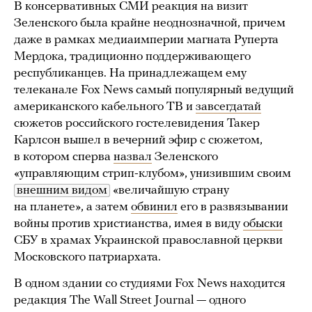
В консервативных СМИ реакция на визит
Зеленского была крайне неоднозначной, причем
даже в рамках медиаимперии магната Руперта
Мердока, традиционно поддерживающего
республиканцев. На принадлежащем ему
телеканале Fox News самый популярный ведущий
американского кабельного ТВ и
завсегдатай
сюжетов российского гостелевидения Такер
Карлсон вышел в вечерний эфир с сюжетом,
в котором сперва
назвал
Зеленского
«управляющим стрип-клубом», унизившим своим
внешним видом
«величайшую страну
на планете», а затем
обвинил
его в развязывании
войны против христианства, имея в виду
обыски
СБУ в храмах Украинской православной церкви
Московского патриархата.
В одном здании со студиями Fox News находится
редакция The Wall Street Journal — одного