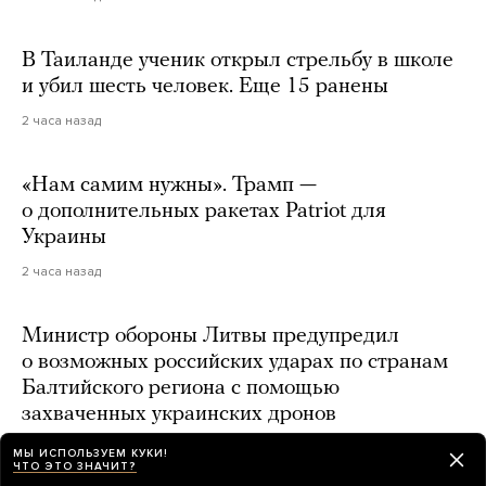
В Таиланде ученик открыл стрельбу в школе
и убил шесть человек. Еще 15 ранены
2 часа назад
«Нам самим нужны». Трамп —
о дополнительных ракетах Patriot для
Украины
2 часа назад
Министр обороны Литвы предупредил
о возможных российских ударах по странам
Балтийского региона с помощью
захваченных украинских дронов
13 часов назад
МЫ ИСПОЛЬЗУЕМ КУКИ!
ЧТО ЭТО ЗНАЧИТ?