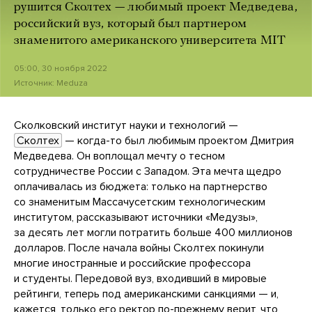
рушится Сколтех — любимый проект Медведева,
российский вуз, который был партнером
знаменитого американского университета MIT
05:00, 30 ноября 2022
Источник:
Meduza
Сколковский институт науки и технологий —
Сколтех
— когда-то был любимым проектом Дмитрия
Медведева. Он воплощал мечту о тесном
сотрудничестве России с Западом. Эта мечта щедро
оплачивалась из бюджета: только на партнерство
со знаменитым Массачусетским технологическим
институтом, рассказывают источники «Медузы»,
за десять лет могли потратить больше 400 миллионов
долларов. После начала войны Сколтех покинули
многие иностранные и российские профессора
и студенты. Передовой вуз, входивший в мировые
рейтинги, теперь под американскими санкциями — и,
кажется, только его ректор по-прежнему верит, что