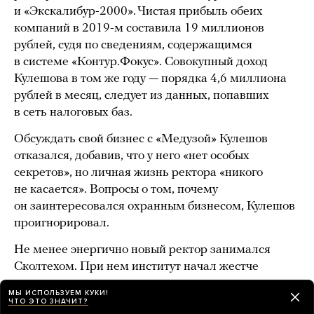
и «Экскалибур-2000». Чистая прибыль обеих
компаний в 2019-м составила 19 миллионов
рублей, судя по сведениям, содержащимся
в системе «Контур.Фокус». Совокупный доход
Кулешова в том же году — порядка 4,6 миллиона
рублей в месяц, следует из данных, попавших
в сеть налоговых баз.
Обсуждать свой бизнес с «Медузой» Кулешов
отказался, добавив, что у него «нет особых
секретов», но личная жизнь ректора «никого
не касается». Вопросы о том, почему
он заинтересовался охранным бизнесом, Кулешов
проигнорировал.
Не менее энергично новый ректор занимался
Сколтехом. При нем институт начал жестче
контролировать свои знаменитые
МЫ ИСПОЛЬЗУЕМ КУКИ!
представительские расходы: в частности,
ЧТО ЭТО ЗНАЧИТ?