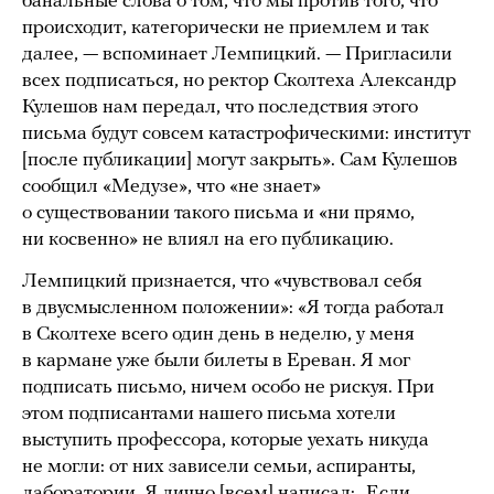
банальные слова о том, что мы против того, что
происходит, категорически не приемлем и так
далее, — вспоминает Лемпицкий. — Пригласили
всех подписаться, но ректор Сколтеха Александр
Кулешов нам передал, что последствия этого
письма будут совсем катастрофическими: институт
[после публикации] могут закрыть». Сам Кулешов
сообщил «Медузе», что «не знает»
о существовании такого письма и «ни прямо,
ни косвенно» не влиял на его публикацию.
Лемпицкий признается, что «чувствовал себя
в двусмысленном положении»: «Я тогда работал
в Сколтехе всего один день в неделю, у меня
в кармане уже были билеты в Ереван. Я мог
подписать письмо, ничем особо не рискуя. При
этом подписантами нашего письма хотели
выступить профессора, которые уехать никуда
не могли: от них зависели семьи, аспиранты,
лаборатории. Я лично [всем] написал: „Если