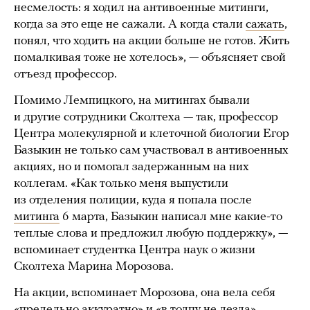
несмелость: я ходил на антивоенные митинги,
когда за это еще не сажали. А когда стали
сажать
,
понял, что ходить на акции больше не готов. Жить
помалкивая тоже не хотелось», — объясняет свой
отъезд профессор.
Помимо Лемпицкого, на митингах бывали
и другие сотрудники Сколтеха — так, профессор
Центра молекулярной и клеточной биологии Егор
Базыкин не только сам участвовал в антивоенных
акциях, но и помогал задержанным на них
коллегам. «Как только меня выпустили
из отделения полиции, куда я попала после
митинга
6 марта, Базыкин написал мне какие-то
теплые слова и предложил любую поддержку», —
вспоминает студентка Центра наук о жизни
Сколтеха Марина Морозова.
На акции, вспоминает Морозова, она вела себя
«предельно аккуратно» и «в толпу не лезла»,