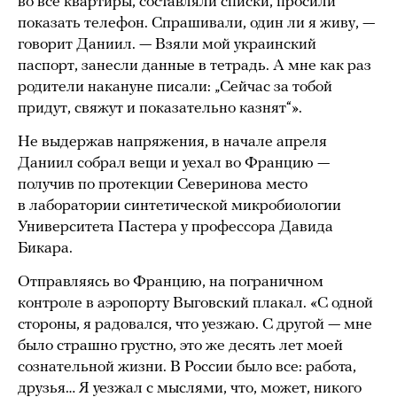
во все квартиры, составляли списки, просили
показать телефон. Спрашивали, один ли я живу, —
говорит Даниил. — Взяли мой украинский
паспорт, занесли данные в тетрадь. А мне как раз
родители накануне писали: „Сейчас за тобой
придут, свяжут и показательно казнят“».
Не выдержав напряжения, в начале апреля
Даниил собрал вещи и уехал во Францию —
получив по протекции Северинова место
в лаборатории синтетической микробиологии
Университета Пастера у профессора Давида
Бикара.
Отправляясь во Францию, на пограничном
контроле в аэропорту Выговский плакал. «С одной
стороны, я радовался, что уезжаю. С другой — мне
было страшно грустно, это же десять лет моей
сознательной жизни. В России было все: работа,
друзья… Я уезжал с мыслями, что, может, никого