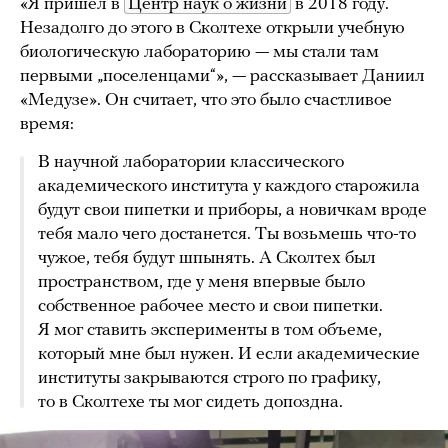
«Я пришел в
Центр наук о жизни
в 2018 году.
Незадолго до этого в Сколтехе открыли учебную
биологическую лабораторию — мы стали там
первыми „поселенцами“», — рассказывает Даниил
«Медузе». Он считает, что это было счастливое
время:
В научной лаборатории классического
академического института у каждого старожила
будут свои пипетки и приборы, а новичкам вроде
тебя мало чего достанется. Ты возьмешь что-то
чужое, тебя будут шпынять. А Сколтех был
пространством, где у меня впервые было
собственное рабочее место и свои пипетки.
Я мог ставить эксперименты в том объеме,
который мне был нужен. И если академические
институты закрываются строго по графику,
то в Сколтехе ты мог сидеть допоздна.