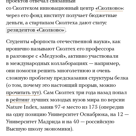
проектов отвечал связанный
со Сколтехом инновационный центр
«Сколково»
:
через его фонд институт получает бюджетные
деньги, а стартапам Сколтеха дают статус
резидентов «Сколково»
.
Студенты «форпоста отечественной науки», как
иронично называют Сколтех его профессора
в разговоре с «Медузой», активно участвовали
в международных коллаборациях — например,
они помогли решить многолетнюю и очень
сложную проблему предсказания структуры белка
(о том, почему это настоящий прорыв, можно
прочитать тут
). Сам Сколтех три года назад попал
в
рейтинг
лучших молодых вузов мира по версии
Nature Index, заняв 97-е место из 175 (опередив
на одну позицию Университет Оснабрюка, на 12 —
Университет Мадрида и на 40 — российскую
Высшую школу экономики).