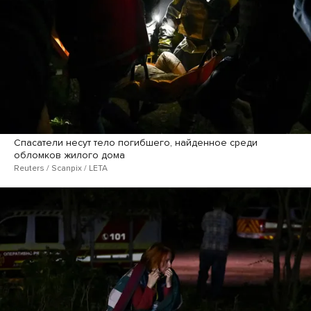
Спасатели несут тело погибшего, найденное среди
обломков жилого дома
Reuters / Scanpix / LETA