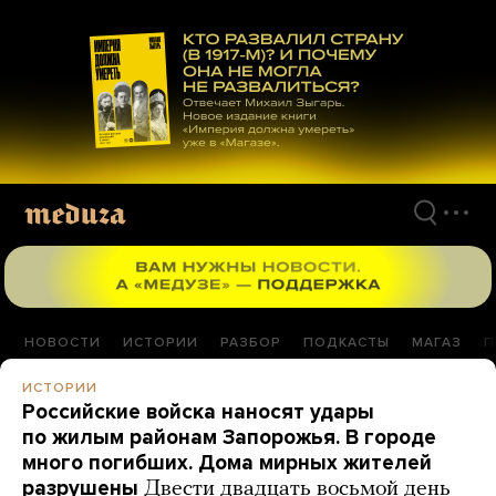
Перейти
к
материалам
НОВОСТИ
ИСТОРИИ
РАЗБОР
ПОДКАСТЫ
МАГАЗ
П
ИСТОРИИ
Российские войска наносят удары
по жилым районам Запорожья. В городе
много погибших. Дома мирных жителей
разрушены
Двести двадцать восьмой день