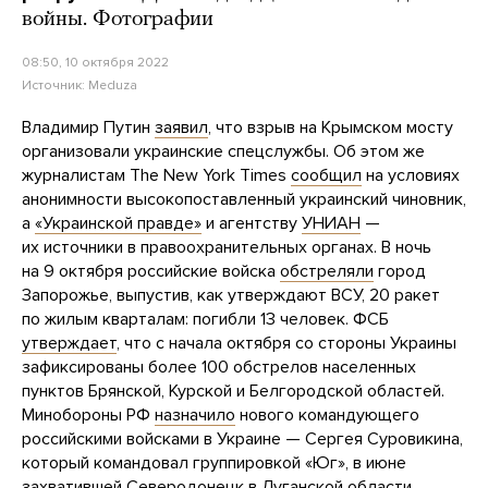
войны. Фотографии
08:50, 10 октября 2022
Источник:
Meduza
Владимир Путин
заявил
, что взрыв на Крымском мосту
организовали украинские спецслужбы. Об этом же
журналистам The New York Times
сообщил
на условиях
анонимности высокопоставленный украинский чиновник,
а
«Украинской правде»
и агентству
УНИАН
—
их источники в правоохранительных органах. В ночь
на 9 октября российские войска
обстреляли
город
Запорожье, выпустив, как утверждают ВСУ, 20 ракет
по жилым кварталам: погибли 13 человек. ФСБ
утверждает
, что с начала октября со стороны Украины
зафиксированы более 100 обстрелов населенных
пунктов Брянской, Курской и Белгородской областей.
Минобороны РФ
назначило
нового командующего
российскими войсками в Украине —
Сергея Суровикина,
который командовал группировкой «Юг», в июне
захватившей Северодонецк в Луганской области.