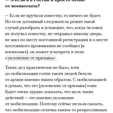
— А если я в России и просто бегаю
от военкомата?
— Если не вручили повестку, то ничего не будет.
Но если дотошный следователь решит такой
случай разобрать и установит, что, когда человек
не получал повестку, не открывал никому дверь,
не жил по месту постоянной регистрации и о месте
постоянного проживания не сообщил [в
военкомат], он может усмотреть в этом
«
уклонение от призыва»
.
Таких дел практически не было, хотя
до мобилизации сотни тысяч людей бегали
от армии именно таким образом. С мобилизацией
я думаю, что это [уклонение от призыва] тоже
будет очень трудно доказать, что цель таких
действий — это именно уклонение
от мобилизации. Поэтому сейчас нельзя сказать,
что мобилизация отлична каким-то репрессивным