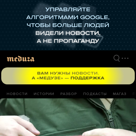
Перейти
к
материалам
НОВОСТИ
ИСТОРИИ
РАЗБОР
ПОДКАСТЫ
МАГАЗ
П