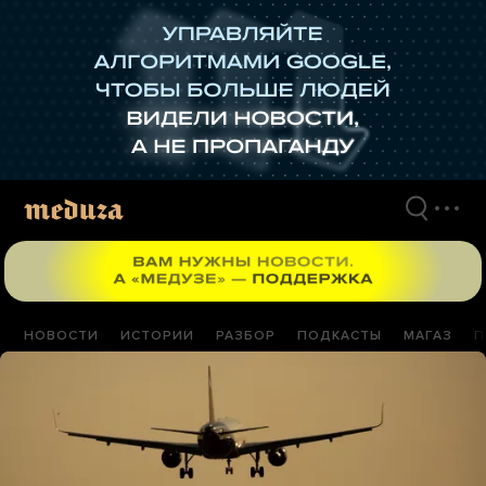
Перейти
к
материалам
НОВОСТИ
ИСТОРИИ
РАЗБОР
ПОДКАСТЫ
МАГАЗ
П