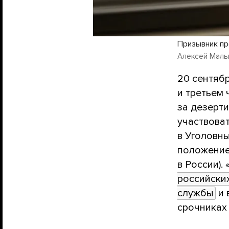
Призывник пр
Алексей Мальга
20 сентяб
и третьем 
за дезерти
участвоват
в Уголовн
положение
в России).
российских
службы
и 
срочниках 