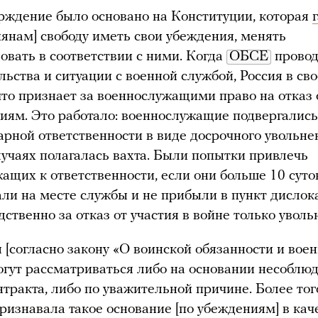
рждение было основано на Конституции, которая
иянам] свободу иметь свои убеждения, менять
вовать в соответствии с ними. Когда
ОБСЕ
провод
льства и ситуации с военной службой, Россия в св
 что признает за военнослужащими право на отказ
иям. Это работало: военнослужащие подвергались
рной ответственности в виде досрочного увольне
лучаях полагалась вахта. Были попытки привлечь
ащих к ответственности, если они больше 10 суто
али на месте службы и не прибыли в пункт дислок
дственно за отказ от участия в войне только уволь
 [согласно закону «О воинской обязанности и вое
огут рассматриваться либо на основании несоблю
нтракта, либо по уважительной причине. Более тог
ризнавала такое основание [по убеждениям] в кач