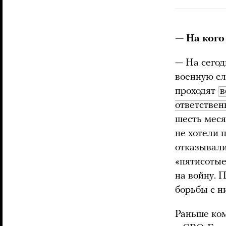
— На кого
— На сегод
военную сл
проходят
в
ответствен
шесть мес
не хотели 
отказывали
«пятисотые
на войну. 
борьбы с н
Раньше ко