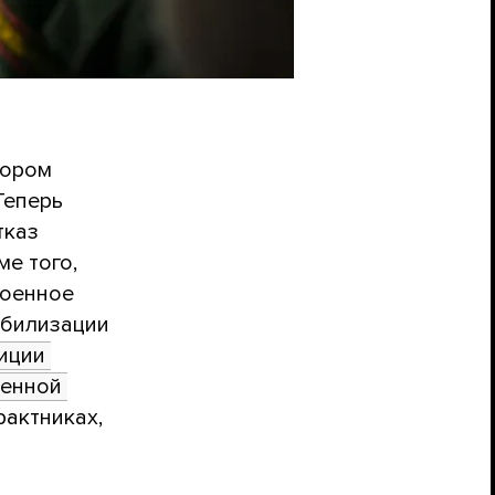
тором
Теперь
тказ
ме того,
военное
обилизации
иции 
енной 
рактниках,