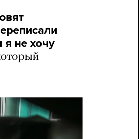
товят
переписали
 я не хочу
который