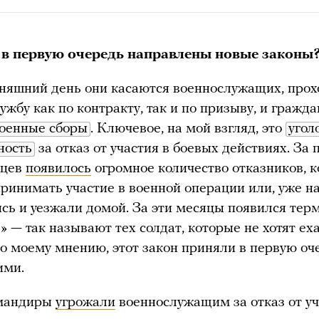
 в первую очередь направлены новые законы
няшний день они касаются военнослужащих, про
ужбу как по контракту, так и по призыву, и гражда
оенные сборы
. Ключевое, на мой взгляд, это
угол
ность
за отказ от участия в боевых действиях. За
яцев
появилось
огромное количество отказников, 
принимать участие в военной операции или, уже на
сь и уезжали домой. За эти месяцы появился тер
» — так называют тех солдат, которые не хотят ех
По моему мнению, этот закон приняли в первую оч
ими.
мандиры
угрожали
военнослужащим за отказ от уч