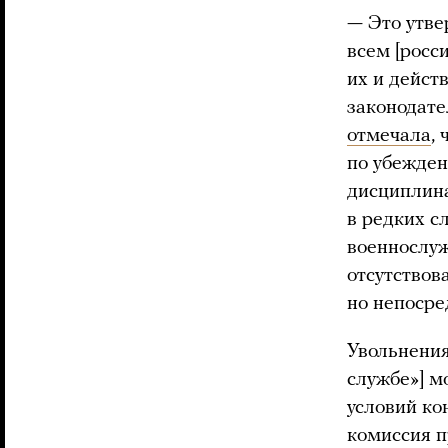
— Это утве
всем [росс
их и дейст
законодате
отмечала
,
по убежден
дисциплина
в редких с
военнослуж
отсутствов
но непосре
Увольнения
службе»] м
условий ко
комиссия п