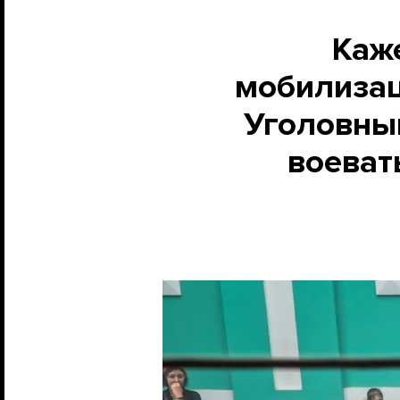
Каже
мобилизац
Уголовный
воеват