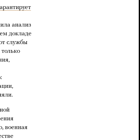
гарантирует
ила анализ
оем докладе
 от службы
 только
ния,
к
ации,
няли.
нной
дения
о, военная
естве