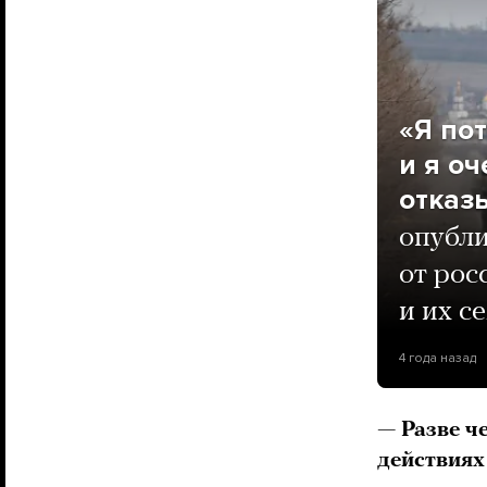
«Я пот
и я о
отказ
опубли
от рос
и их с
4 года назад
— Разве ч
действиях