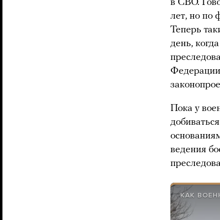
в СВО. Гов
лет, но по 
Теперь так
день, когд
преследова
Федерации 
законопроек
Пока у вое
добиваться
основаниям
ведения бо
преследова
КАК ВОЕ