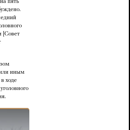
 на пять
буждено.
ледний
головного
и [Совет
т
азом
 или иным
в ходе
 уголовного
ия.