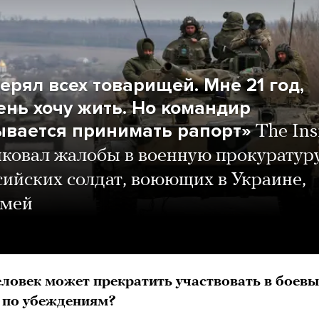
ерял всех товарищей. Мне 21 год,
чень хочу жить. Но командир
ывается принимать рапорт»
The Ins
ковал жалобы в военную прокуратур
сийских солдат, воюющих в Украине,
емей
еловек может прекратить участвовать в боев
 по убеждениям?