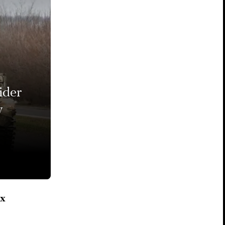
ider
у
ых