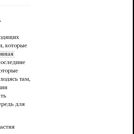
?
ходящих
н, которые
овная 
 последние
которые
ходясь там,
мин
ать
ередь для
астия