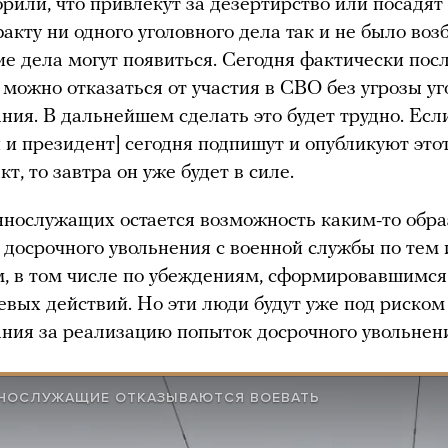
орили, что привлекут за дезертирство или посадят
факту ни одного уголовного дела так и не было воз
ие дела могут появиться. Сегодня фактически пос
а можно отказаться от участия в СВО без угрозы у
ния. В дальнейшем сделать это будет трудно. Есл
и президент] сегодня подпишут и опубликуют это
т, то завтра он уже будет в силе.
ннослужащих остается возможность каким-то обр
 досрочного увольнения с военной службы по тем
, в том числе по убеждениям, сформировавшимся 
евых действий. Но эти люди будут уже под риском
ния за реализацию попыток досрочного увольнен
ННОСЛУЖАЩИЕ ОТКАЗЫВАЮТСЯ ВОЕВАТЬ