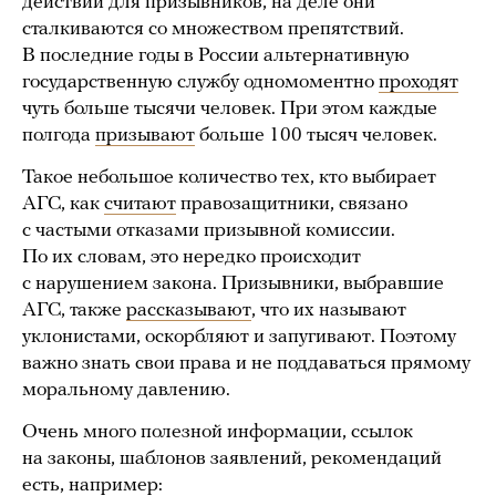
действий для призывников, на деле они
сталкиваются со множеством препятствий.
В последние годы в России альтернативную
государственную службу одномоментно
проходят
чуть больше тысячи человек. При этом каждые
полгода
призывают
больше 100 тысяч человек.
Такое небольшое количество тех, кто выбирает
АГС, как
считают
правозащитники, связано
с частыми отказами призывной комиссии.
По их словам, это нередко происходит
с нарушением закона. Призывники, выбравшие
АГС, также
рассказывают
, что их называют
уклонистами, оскорбляют и запугивают. Поэтому
важно знать свои права и не поддаваться прямому
моральному давлению.
Очень много полезной информации, ссылок
на законы, шаблонов заявлений, рекомендаций
есть, например: