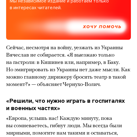
Мы независимое издание и работаем только
в интересах читателей.
ХОЧУ ПОМОЧЬ
Сейчас, несмотря на войну, уезжать из Украины
Вячеслав не собирается. «Я выезжаю только
на гастроли: в Кишинев или, например, в Баку.
Но эмигрировать из Украины нет даже мысли. Как
можно главному дирижеру бросить театр в такой
момент?» — объясняет Чернухо-Волич.
«Р
ешили, что нужно играть в госпиталях
и военных частях
»
«Европа, услышь нас! Каждую минуту, пока
вы сомневаетесь, гибнут люди. Мы всегда были
мирными, помогите нам такими и оставаться,