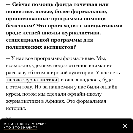
— Сейчас помощь фонда точечная или
появились новые, более формальные,
организованные программы помощи
беженцам? Что происходит с инициативами
вроде летней школы журналистики,
стипендиальной программы для
политических активистов?
— У нас все программы формальные. Мы,
возможно, уделяем недостаточное внимание
рассказу об этом широкой аудитории. У нас есть
школа журналистики
, и она, я надеюсь, будет
в этом году. Из-за пандемии у нас были онлайн-
курсы, потом мы сделали офлайн-школу
журналистики в Афинах. Это формальная
история.
Мы договариваемся с разными университетами.
МЫ ИСПОЛЬЗУЕМ КУКИ!
На текущий момент это философский факультет
ЧТО ЭТО ЗНАЧИТ?