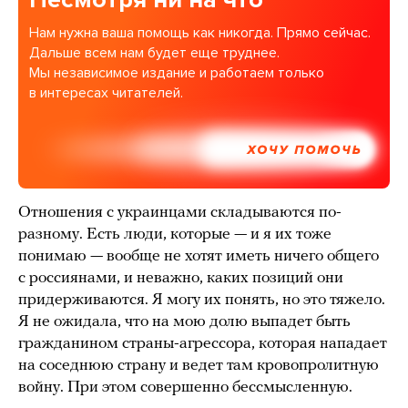
Нам нужна ваша помощь как никогда. Прямо сейчас.
Дальше всем нам будет еще труднее.
Мы независимое издание и работаем только
в интересах читателей.
ХОЧУ ПОМОЧЬ
Отношения с украинцами складываются по-
разному. Есть люди, которые — и я их тоже
понимаю — вообще не хотят иметь ничего общего
с россиянами, и неважно, каких позиций они
придерживаются. Я могу их понять, но это тяжело.
Я не ожидала, что на мою долю выпадет быть
гражданином страны-агрессора, которая нападает
на соседнюю страну и ведет там кровопролитную
войну. При этом совершенно бессмысленную.