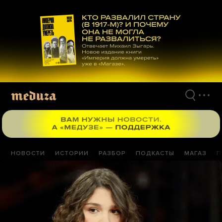
Перейти
к
материалам
НОВОСТИ
ИСТОРИИ
РАЗБОР
ПОДКАСТЫ
МАГАЗ
П