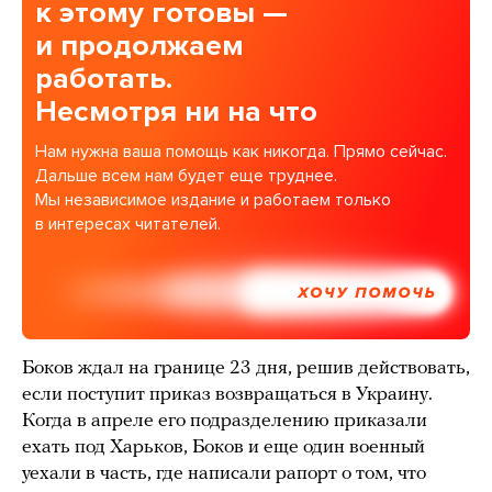
к этому готовы —
и продолжаем
работать.
Несмотря ни на что
Нам нужна ваша помощь как никогда. Прямо сейчас.
Дальше всем нам будет еще труднее.
Мы независимое издание и работаем только
в интересах читателей.
ХОЧУ ПОМОЧЬ
Боков ждал на границе 23 дня, решив действовать,
если поступит приказ возвращаться в Украину.
Когда в апреле его подразделению приказали
ехать под Харьков, Боков и еще один военный
уехали в часть, где написали рапорт о том, что