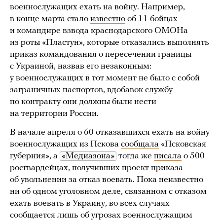
военнослужащих ехать на войну. Например,
в конце марта стало
известно
об 11 бойцах
и командире взвода краснодарского ОМОНа
из роты «Пластун», которые отказались выполнять
приказ командования о пересечении границы
с Украиной, назвав его незаконным:
у военнослужащих в тот момент не было с собой
заграничных паспортов, вдобавок службу
по контракту они должны были нести
на территории России.
В начале апреля о 60 отказавшихся ехать на войну
военнослужащих из Пскова
сообщала
«Псковская
губерния», а
«Медиазона»
тогда же
писала
о 500
росгвардейцах, получивших проект приказа
об увольнении за отказ воевать. Пока неизвестно
ни об одном уголовном деле, связанном с отказом
ехать воевать в Украину, во всех случаях
сообщается лишь об угрозах военнослужащим