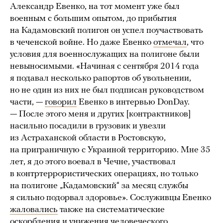
Александр Евенко, на тот момент уже был
военным с большим опытом, до прибытия
на Кадамовский полигон он успел поучаствовать
в чеченской войне. Но даже Евенко
отмечал
, что
условия для военнослужащих на полигоне были
невыносимыми. «Начиная с сентября 2014 года
я подавал несколько рапортов об увольнении,
но не один из них не был подписан руководством
части, —
говорил
Евенко в интервью DonDay.
— После этого меня и других [контрактников]
насильно посадили в грузовик и увезли
из Астраханской области в Ростовскую,
на приграничную с Украиной территорию. Мне 35
лет, я до этого воевал в Чечне, участвовал
в контртеррористических операциях, но только
на полигоне „Кадамовский“ за месяц службы
я сильно подорвал здоровье». Сослуживцы Евенко
жаловались
также на систематические
оскорбления и унижения человеческого