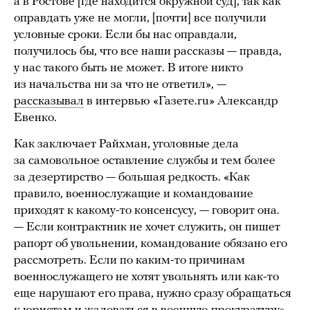
а в Ростове [где находится окружной суд], так как
оправдать уже не могли, [почти] все получили
условные сроки. Если бы нас оправдали,
получилось бы, что все наши рассказы — правда,
у нас такого быть не может. В итоге никто
из начальства ни за что не ответил», —
рассказывал
в интервью «Газете.ru» Александр
Евенко.
Как заключает Райхман, уголовные дела
за самовольное оставление службы и тем более
за дезертирство — большая редкость. «Как
правило, военнослужащие и командование
приходят к какому-то консенсусу, — говорит она.
— Если контрактник не хочет служить, он пишет
рапорт об увольнении, командование обязано его
рассмотреть. Если по каким-то причинам
военнослужащего не хотят увольнять или как-то
еще нарушают его права, нужно сразу обращаться