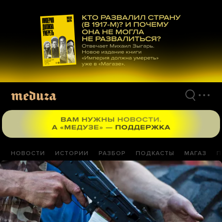
Перейти
к
материалам
НОВОСТИ
ИСТОРИИ
РАЗБОР
ПОДКАСТЫ
МАГАЗ
П