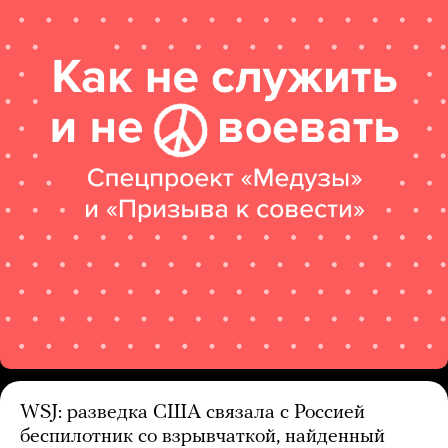
WSJ: разведка США связала с Россией
беспилотник со взрывчаткой, найденный