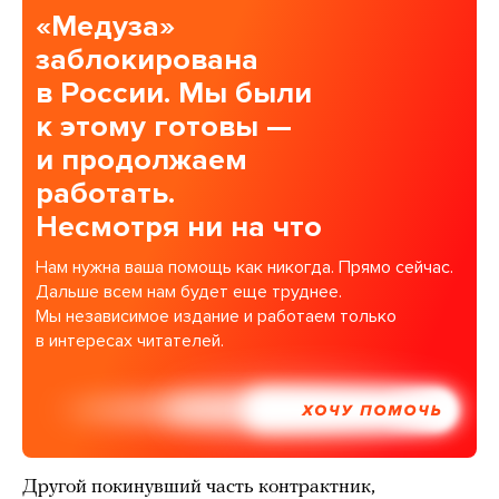
«Медуза»
заблокирована
в России. Мы были
к этому готовы —
и продолжаем
работать.
Несмотря ни на что
Нам нужна ваша помощь как никогда. Прямо сейчас.
Дальше всем нам будет еще труднее.
Мы независимое издание и работаем только
в интересах читателей.
ХОЧУ ПОМОЧЬ
Другой покинувший часть контрактник,