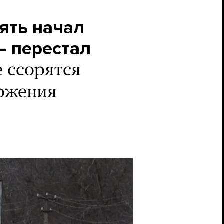
зять начал
— перестал
 ссорятся
оржения