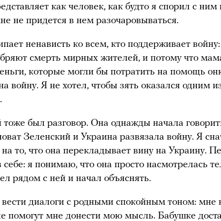
редставляет как человек, как будто я спорил с ним
 мне не придется в нем разочаровываться.
ипает ненависть ко всем, кто поддерживает войну:
обряют смерть мирных жителей, и потому что мам
 деньги, которые могли бы потратить на помощь о
а войну. Я не хотел, чтобы зять оказался одним из
.
 тоже был разговор. Она однажды начала говорить
новат Зеленский и Украина развязала войну. Я сн
 на то, что она перекладывает вину на Украину. П
в себе: я понимаю, что она просто насмотрелась т
сел рядом с ней и начал объяснять.
 вести диалоги с родными спокойным тоном: мне 
не помогут мне донести мою мысль. Бабушке дост