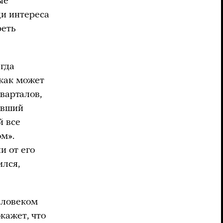
ые
ди интереса
реть
гда
 как может
варталов,
ывший
й все
м».
и от его
ился,
еловеком
кажет, что