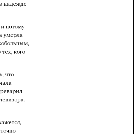
 в надежде
 и потому
а умерла
нкобольным,
 тех, кого
, что
ачала
ереварил
елевизора.
кажется,
аточно