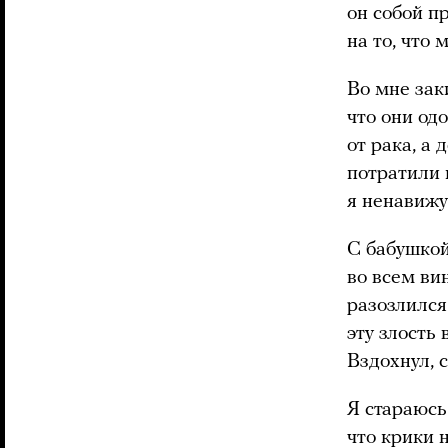
он собой п
на то, что
Во мне зак
что они од
от рака, а
потратили н
я ненавижу
С бабушкой
во всем ви
разозлился
эту злость 
Вздохнул, 
Я стараюсь
что крики 