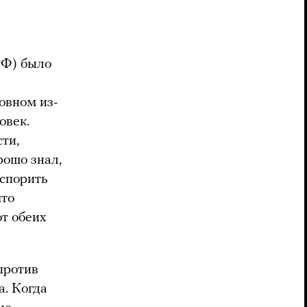
РФ) было
овном из-
овек.
сти,
рошо знал,
 спорить
что
т обеих
 против
а. Когда