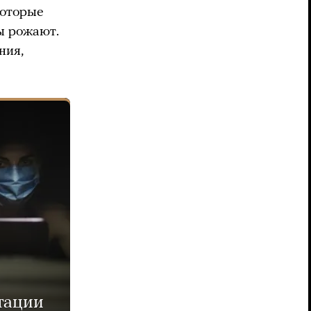
которые
ы рожают.
ния,
тации