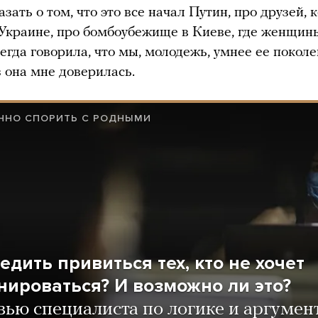
зать о том, что это все начал Путин, про друзей, 
 Украине, про бомбоубежище в Киеве, где женщин
егда говорила, что мы, молодежь, умнее ее поколе
аз она мне доверилась.
АННО СПОРИТЬ С РОДНЫМИ
едить привиться тех, кто не хочет
нироваться? И возможно ли это?
ью специалиста по логике и аргумен