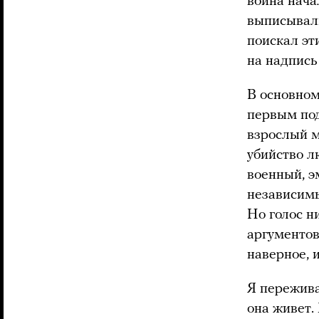
война нача
выписывали
поискал эт
на надпись
В основном
первым под
взрослый м
убийство л
военный, э
независим
Но голос н
аргументов
наверное, 
Я пережива
она живет.