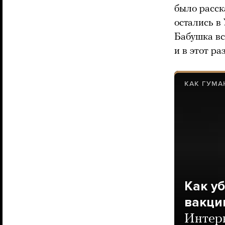
было расска
остались в
Бабушка вс
и в этот р
КАК ГУМ
Как уб
вакци
Интерв