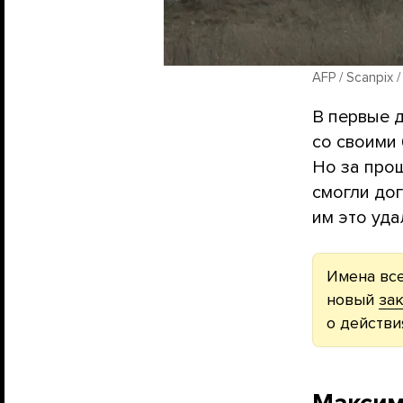
AFP / Scanpix 
В первые 
со своими 
Но за про
смогли дог
им это уда
Имена все
новый
за
о действи
Макси