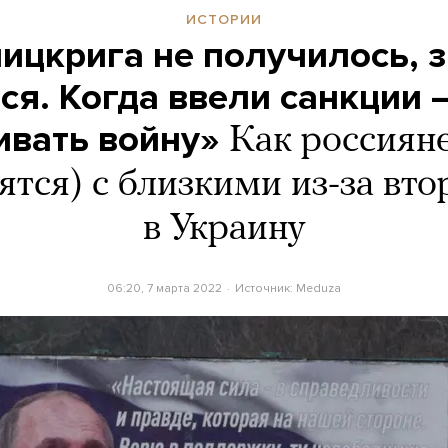
ИСТОРИИ
ицкрига не получилось, 
ся. Когда ввели санкции 
вать войну»
Как россияне
ятся) с близкими из-за вт
в Украину
06:20, 7 марта 2022
Источник:
Meduza