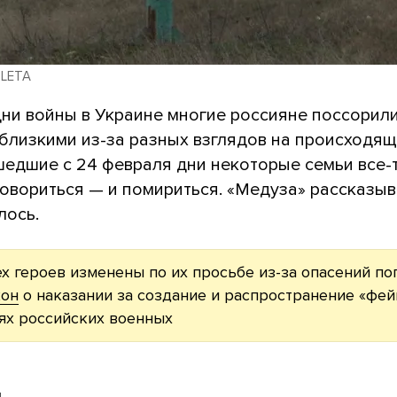
/ LETA
дни войны в Украине многие россияне поссорил
близкими из-за разных взглядов на происходящ
шедшие с 24 февраля дни некоторые семьи все-
овориться — и помириться. «Медуза» рассказыва
лось.
х героев изменены по их просьбе из-за опасений по
кон
о наказании за создание и распространение «фей
ях российских военных
м