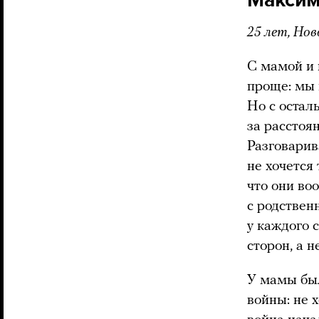
25 лет, Нов
С мамой и 
проще: мы 
Но с остал
за расстоян
Разговарива
не хочется
что они во
с родствен
у каждого 
сторон, а н
У мамы был
войны: не х