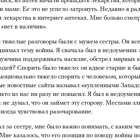
лась, из аптек начали пропадать лекарства, котор
 маме. Ее это не успело затронуть. Недавно я ра
и лекарства в интернет-аптеках. Мне больно смот
 «нет в наличии».
 тяжелые разговоры были с мужем сестры. Он все
нимал тему войны. Я сначала был в недоумении:
ужчина поддерживать насилие, обстрел мирных к
юдей? Спорить было тяжело: он вдвое старше и б
моционально тяжело спорить с человеком, которы
ые новостные сайты называл «купленными Западо
икто из нас ни разу не повысил. Я был в недоумени
: не думал, что он займет эту сторону. Местами зл
иногда чувствовал разочарование.
л за сестру, мне было важно понимать, с каким ч
 Мне казалось, что его позиция по поводу войны по