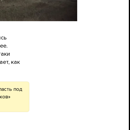
ись
ее.
таки
ет, как
пасть под
ков»