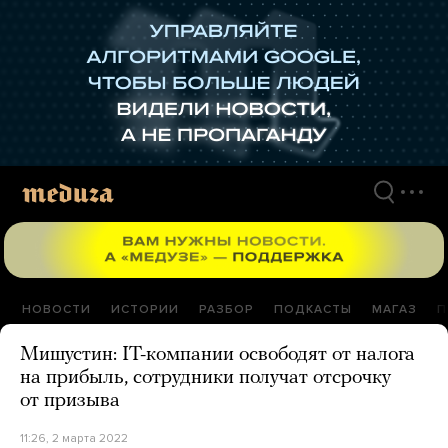
Перейти
к
материалам
НОВОСТИ
ИСТОРИИ
РАЗБОР
ПОДКАСТЫ
МАГАЗ
П
Мишустин: IT-компании освободят от налога
на прибыль, сотрудники получат отсрочку
от призыва
11:26, 2 марта 2022