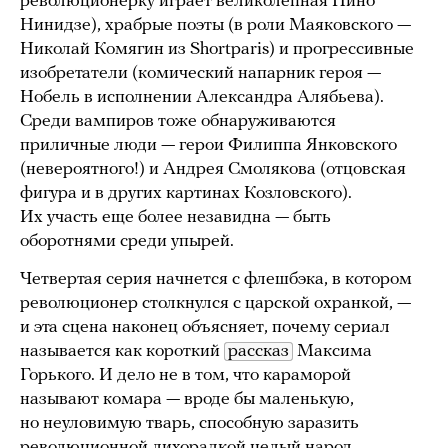
революционерку играет великолепная Нино
Нинидзе), храбрые поэты (в роли Маяковского —
Николай Комягин из Shortparis) и прогрессивные
изобретатели (комический напарник героя —
Нобель в исполнении Александра Алябьева).
Среди вампиров тоже обнаруживаются
приличные люди — герои Филиппа Янковского
(невероятного!) и Андрея Смолякова (отцовская
фигура и в других картинах Козловского).
Их участь еще более незавидна — быть
оборотнями среди упырей.
Четвертая серия начнется с флешбэка, в котором
революционер столкнулся с царской охранкой, —
и эта сцена наконец объясняет, почему сериал
называется как короткий
рассказ
Максима
Горького. И дело не в том, что караморой
называют комара — вроде бы маленькую,
но неуловимую тварь, способную заразить
революционной лихорадкой целый народ.