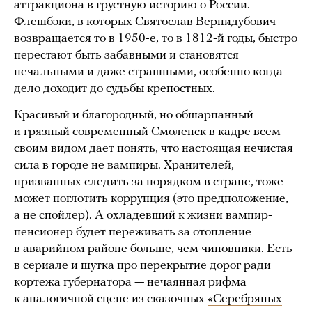
аттракциона в грустную историю о России.
Флешбэки, в которых Святослав Вернидубович
возвращается то в 1950-е, то в 1812-й годы, быстро
перестают быть забавными и становятся
печальными и даже страшными, особенно когда
дело доходит до судьбы крепостных.
Красивый и благородный, но обшарпанный
и грязный современный Смоленск в кадре всем
своим видом дает понять, что настоящая нечистая
сила в городе не вампиры. Хранителей,
призванных следить за порядком в стране, тоже
может поглотить коррупция (это предположение,
а не спойлер). А охладевший к жизни вампир-
пенсионер будет переживать за отопление
в аварийном районе больше, чем чиновники. Есть
в сериале и шутка про перекрытие дорог ради
кортежа губернатора — нечаянная рифма
к аналогичной сцене из сказочных
«Серебряных