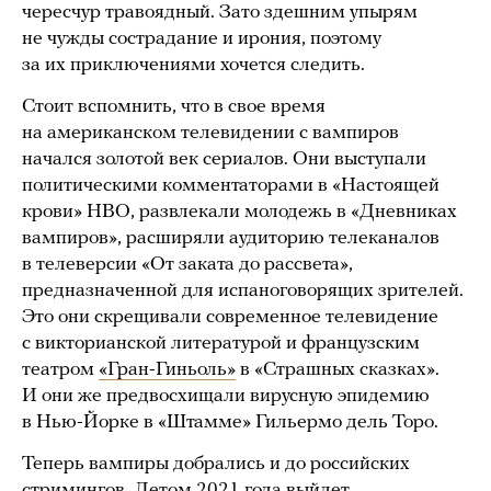
чересчур травоядный. Зато здешним упырям
не чужды сострадание и ирония, поэтому
за их приключениями хочется следить.
Стоит вспомнить, что в свое время
на американском телевидении с вампиров
начался золотой век сериалов. Они выступали
политическими комментаторами в «Настоящей
крови» HBO, развлекали молодежь в «Дневниках
вампиров», расширяли аудиторию телеканалов
в телеверсии «От заката до рассвета»,
предназначенной для испаноговорящих зрителей.
Это они скрещивали современное телевидение
с викторианской литературой и французским
театром
«Гран-Гиньоль»
в «Страшных сказках».
И они же предвосхищали вирусную эпидемию
в Нью-Йорке в «Штамме» Гильермо дель Торо.
Теперь вампиры добрались и до российских
стримингов. Летом 2021 года выйдет