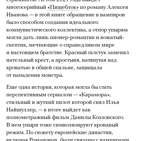
многосерийный
«Пищеблок»
по роману Алексея
Иванова — в этой книге обращение в вампиров
было способом создания идеального
коммунистического коллектива, а отпор упырям
могли дать лишь пионер-романтик и вожатый-
скептик, мечтающие о справедливом мире
и настоящем братстве. Красный галстук заменял
нательный крест, а простыня, натянутая над
кроватью в общей спальне, защищала
от нападения монстра.
Еще одна история, которая могла бы стать
перспективным сериалом — «Карамора»,
стильный и жуткий пилот которой снял Илья
Найшуллер, — в итоге выйдет как
полнометражный фильм Данилы Козловского.
В нем упыри тоже символизируют кровавый
режим. По сюжету европейские династии,
включая Романовых, были связаны с вампирами.