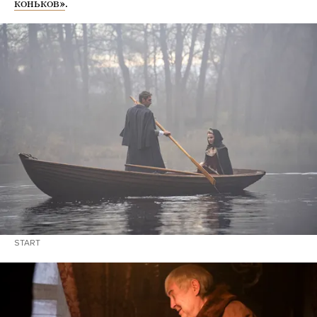
коньков»
.
START