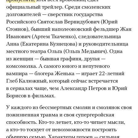
официальный трейлер. Среди смоленских
долгожителей — сверстник государства
Российского Святослав Вернидубович (Юрий
Стоянов), бывший наполеоновский фельдшер Жан
Иванович (Артем Ткаченко), следовательница
Анна (Екатерина Кузнецова) и руководительница
местного театра Ольга (Ольга Медынич). Одна
из женщин — бывшая графиня, другая —
комсомолка. А самого юного и непутевого
вампира — блогера Женька — играет 22-летний
Глеб Калюжный, который сейчас встречается
в сериалах чаще, чем Александр Петров и Юрий
Борисов в фильмах.
У каждого из бессмертных смолян и смолянок своя
пожизненная травма и своя супергеройская
способность. Кто-то летает, кто-то читает мысли,
а кто-то тоскует от невозможности построить
обычную семью. Характеры героев — сильная