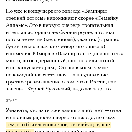
невозможных существ.
Но уже к концу первого эпизода «Вампиры
средней полосы» напоминают скорее «Семейку
Аддамс». Это в первую очередь трогательная
и теплая история о необычной родне, и только
потом детектив (медленный), ужастик (страшно
будет только в начале четвертого эпизода)
и комедия. Юмора в «Вампирах средней полосы»
много, но он сдержанный, вполне деликатный
и не заглушает драму. Это ни в коем случае
не комедийное скетч-шоу — а на удивление
грустное размышление о том, что в России, как
завещал Корней Чуковский, надо жить долго.
START
Узнавать, кто из героев вампир, а кто нет, — одна
из главных радостей первого эпизода, поэтому
тем, кто боится спойлеров, этот абзац лучше 
пропустить, 
хотя всех кровопийц сдал