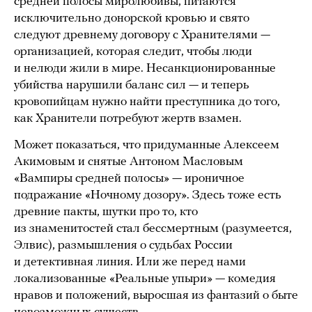
средней полосы миролюбивы, питаются
исключительно донорской кровью и свято
следуют древнему договору с Хранителями —
организацией, которая следит, чтобы люди
и нелюди жили в мире. Несанкционированные
убийства нарушили баланс сил — и теперь
кровопийцам нужно найти преступника до того,
как Хранители потребуют жертв взамен.
Может показаться, что придуманные Алексеем
Акимовым и снятые Антоном Масловым
«Вампиры средней полосы» — ироничное
подражание «Ночному дозору». Здесь тоже есть
древние пакты, шутки про то, кто
из знаменитостей стал бессмертным (разумеется,
Элвис), размышления о судьбах России
и детективная линия. Или же перед нами
локализованные «Реальные упыри» — комедия
нравов и положений, выросшая из фантазий о быте