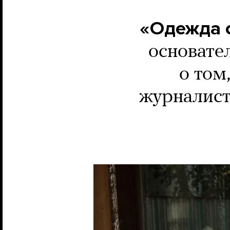
«Одежда с
основате
о том
журналист