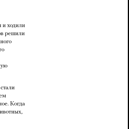
ш и ходили
ов решили
дного
то
ную
 стали
чем
ое. Когда
Животных,