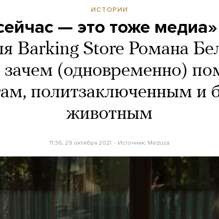
ИСТОРИИ
ейчас — это тоже медиа»
ля Barking Store Романа Бе
, зачем (одновременно) по
ам, политзаключенным и
животным
11:36, 29 октября 2021
Источник:
Meduza