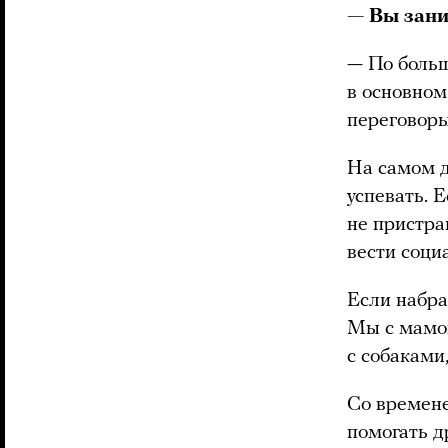
— Вы зани
— По больш
в основном
переговоры
На самом д
успевать. Е
не пристра
вести соци
Если набра
Мы с мамой
с собаками
Со времене
помогать д