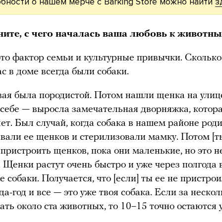
бности о нашем мерче с Barking Store можно найти
з
ите, с чего началась ваша любовь к животн
то фактор семьи и культурные привычки. Сколько
ас в доме всегда были собаки.
ая была породистой. Потом нашли щенка на улиц
 себе — выросла замечательная дворняжка, котор
лет. Был случай, когда собака в нашем районе роди
али ее щенков и стерилизовали мамку. Потом [т
пристроить щенков, пока они маленькие, но это н
. Щенки растут очень быстро и уже через полгода
е собаки. Получается, что [если] ты ее не пристро
да-год и все — это уже твоя собака. Если за неско
ать около ста животных, то 10–15 точно остаются у