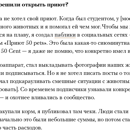
 решили открыть приют?
а не хотел свой приют. Когда был студентом, у [м
ного животных и я помогал ей чем мог. Чтобы мы 
ся на плаву, я создал
паблики
в социальных сетях
м «Приют 50 pets». Это была какая-то сиюминутна
 50 Cent — я даже не помню, что конкретно имел в
аппарат, стал выкладывать фотографии наших ж
и подписываться. Но я не хотел писать посты о то
ачал подкарауливать смешные ситуации с животны
овать]. Со временем подписчики узнавали конкр
— и охотнее вливались в сообщество.
акупали корм, я публиковал там чеки. Люди стали
начально это были небольшие суммы, но потом ста
 часть расходов.