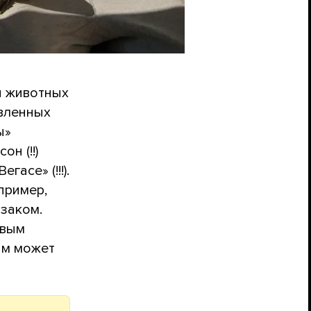
я животных
вленных
ы»
он (!!)
асе» (!!!).
пример,
заком.
овым
ым может