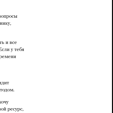
вопросы
нику,
ь и все
Если у тебя
времени
идит
тодом.
хочу
ой ресурс,