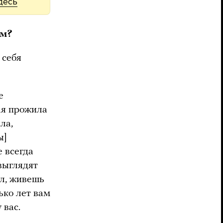
десь
ым?
 себя
е
ая прожила
ла,
ы]
е всегда
 выглядят
ил, живешь
лько лет вам
 вас.