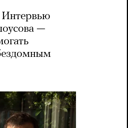
Интервью
лоусова —
могать
 бездомным