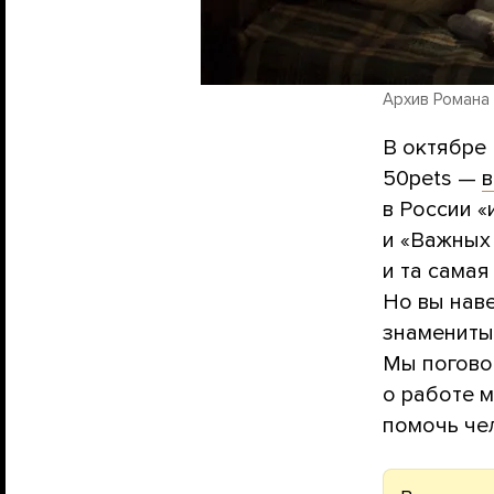
Архив Романа
В октябре 
50pets —
в
в России 
и «Важных и
и та сама
Но вы наве
знаменит
Мы погово
о работе 
помочь че