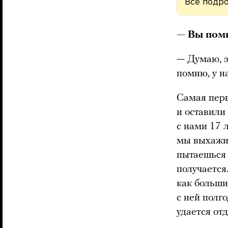
Все подро
— Вы помн
— Думаю, э
помню, у н
Самая перв
и оставили
с нами 17 
мы выхажив
пытаешься 
получается
как больши
с ней полго
удается отд