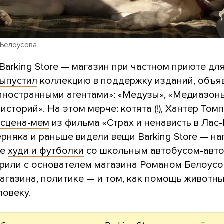
 Белоусова
Barking Store — магазин при частном приюте дл
ыпустил
коллекцию в поддержку изданий, объя
«иностранными агентами»: «Медузы», «Медиазон
сторий». На этом мерче: котята (!), Хантер Томпс
я
сцена-мем
из фильма «Страх и ненависть в Лас-Вег
рняка и раньше видели вещи Barking Store — на
ые
худи и футболки
со школьным автобусом-авто
рили с основателем магазина Романом Белоус
магазина, политике — и том, как помощь животн
ловеку.