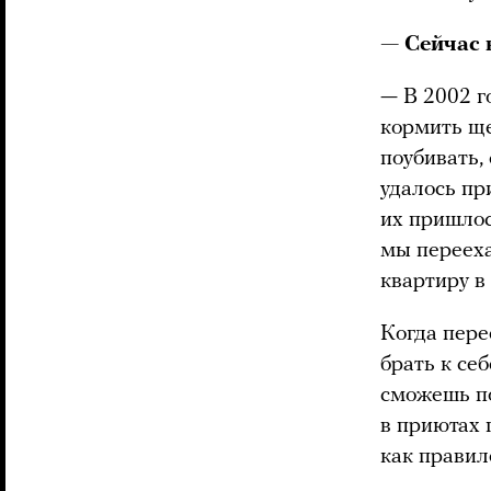
— Сейчас 
— В 2002 г
кормить ще
поубивать,
удалось пр
их пришлос
мы перееха
квартиру в
Когда пере
брать к се
сможешь по
в приютах 
как правило