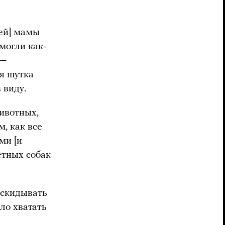
оей] мамы
могли как-
 —
я шутка
 виду.
ивотных,
м, как все
ми [и
етных собак
 скидывать
ло хватать