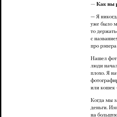
— Как вы
— Я никогд
уже было м
то держать
с название
про рэпера
Нашел фото
люди начал
плохо. Я н
фотографир
или кошек 
Когда мы з
деньги. Из
на большую