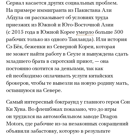
Сериал касается других социальных проблем.
На примере иммигранта из Пакистана Али
Абдула он рассказывает об условиях труда
приезжих из Южной и Юго-Восточной Азии
(с 2015 года в Южной Корее
умерло
больше 500
рабочих только из одного Таиланда). Или история
Сэ Бёк, беженки из Северной Кореи, которая
не может найти работу в Сеуле и вынуждена сдать
младшего брата в сиротский приют, — она
постоянно охотится за деньгами, так как
ей необходимо оплачивать услуги китайских
брокеров, чтобы те вывезли на новую родину мать,
оставшуюся на Севере.
Самый интересный бэкграунд у главного героя Сон
Ки Хуна. Во флешбэках показано, что до игры
он трудился на автомобильном заводе Dragon
Motors, где рабочие из-за незаконных сокращений
объявили забастовку, которую в результате