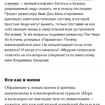
и
мемам
, — вечный конфликт богатых и бедных,
разрешенный, надо сказать, не в пользу последних.
Проект режиссера Хван Дон Хёка откровенно
критикует капиталистическую систему, в которой
простые люди могут выжить, только поставив на кон
собственную жизнь в смертельной игре (устроенной
богачами). Те же вопросы поднимал режиссер Пон Чжун
Хо в очень успешных «Паразитах». Почему
южнокорейское кино так концентрируется на этом
вопросе? И когда это началось? «Медуза» попросила
ответить на эти вопросы специалиста по азиатскому
кино Владимира Захарова.
Все как в жизни
Обращение к левым идеям и критика
капитализма в южнокорейском сериале «Игра
в кальмара» не выглядит чем-то уникальным —
кажется, что каждый второй корейский фильм или