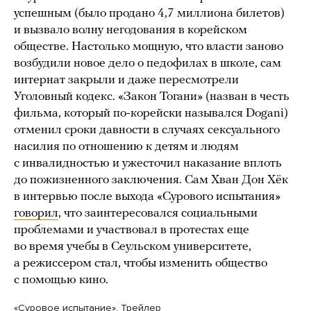
успешным (было продано 4,7 миллиона билетов)
и вызвало волну негодования в корейском
обществе. Настолько мощную, что власти заново
возбудили новое дело о педофилах в школе, сам
интернат закрыли и даже пересмотрели
Уголовный кодекс. «Закон Тогани» (назван в честь
фильма, который по-корейски назывался Dogani)
отменил сроки давности в случаях сексуального
насилия по отношению к детям и людям
с инвалидностью и ужесточил наказание вплоть
до пожизненного заключения. Сам Хван Дон Хёк
в интервью после выхода «Сурового испытания»
говорил
, что заинтересовался социальными
проблемами и участвовал в протестах еще
во время учебы в Сеульском университете,
а режиссером стал, чтобы изменить общество
с помощью кино.
«Суровое испытание». Трейлер