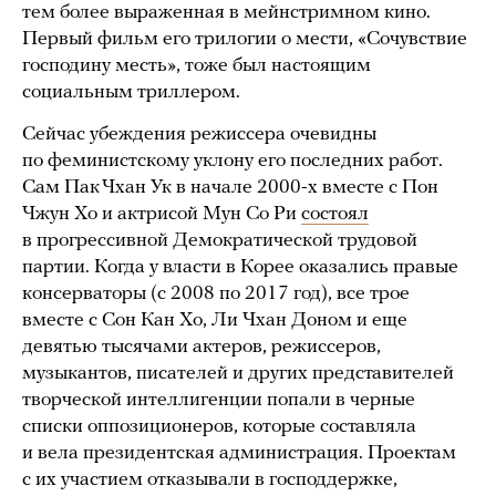
тем более выраженная в мейнстримном кино.
Первый фильм его трилогии о мести, «Сочувствие
господину месть», тоже был настоящим
социальным триллером.
Сейчас убеждения режиссера очевидны
по феминистскому уклону его последних работ.
Сам Пак Чхан Ук в начале 2000-х вместе с Пон
Чжун Хо и актрисой Мун Со Ри
состоял
в прогрессивной Демократической трудовой
партии. Когда у власти в Корее оказались правые
консерваторы (c 2008 по 2017 год), все трое
вместе с Сон Кан Хо, Ли Чхан Доном и еще
девятью тысячами актеров, режиссеров,
музыкантов, писателей и других представителей
творческой интеллигенции попали в черные
списки оппозиционеров, которые составляла
и вела президентская администрация. Проектам
с их участием отказывали в господдержке,