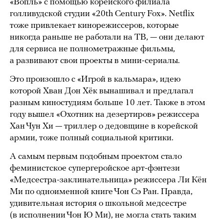
«Вопль» с помощью корейского филиала
голливудской студии «20th Century Fox». Netflix
тоже привлекает кинорежиссеров, которые
никогда раньше не работали на ТВ, — они делают
для сервиса не полнометражные фильмы,
а развивают свои проекты в мини-сериалы.
Это произошло с «Игрой в кальмара», идею
которой Хван Дон Хёк вынашивал и предлагал
разным киностудиям больше 10 лет. Также в этом
году вышел «Охотник на дезертиров» режиссера
Хан Чун Хи — триллер о дедовщине в корейской
армии, тоже полный социальной критики.
А самым первым подобным проектом стало
феминистское супергеройское арт-фэнтези
«Медсестра-заклинательница» режиссера Ли Кён
Ми по одноименной книге Чон Сэ Ран. Правда,
удивительная история о школьной медсестре
(в исполнении Чон Ю Ми), не могла стать таким