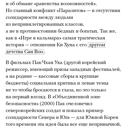
и об обмане «равенства возможностей».
Но главный конфликт «Паразитов» — в отсутствии
солидарности между людьми
из непривилегированных классов,
а не в противостоянии бедных и богатых. Так же,
как в «Игре в кальмара» самая трагическая
история — отношения Ки Хуна с его
другом 
детства Сан Воо
.
В фильмах Пак Чхан Ука (другой корейский
режиссер, имеющий призы западных фестивалей,
а на родине — кассовые сборы и крупные
бюджеты) социальная критика и левые темы
не то чтобы бросаются в глаза, но это только
на первый взгляд. В «Объединенной зоне
безопасности» (2000) Пак очеловечил
северокорейских солдат и показал пример
солидарности Севера и Юга — для Южной Кореи
того времени эта идея была все еще непривычной,