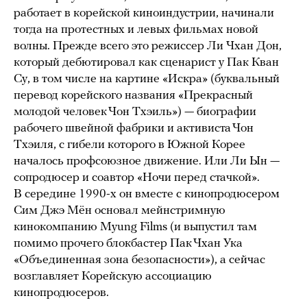
работает в корейской киноиндустрии, начинали
тогда на протестных и левых фильмах новой
волны. Прежде всего это режиссер Ли Чхан Дон,
который дебютировал как сценарист у Пак Кван
Су, в том числе на картине «Искра» (буквальный
перевод корейского названия «Прекрасный
молодой человек Чон Тхэиль») — биографии
рабочего швейной фабрики и активиста Чон
Тхэиля, с гибели которого в Южной Корее
началось профсоюзное движение. Или Ли Ын —
сопродюсер и соавтор «Ночи перед стачкой».
В середине 1990-х он вместе с кинопродюсером
Сим Джэ Мён основал мейнстримную
кинокомпанию Myung Films (и выпустил там
помимо прочего блокбастер Пак Чхан Ука
«Объединенная зона безопасности»), а сейчас
возглавляет Корейскую ассоциацию
кинопродюсеров.