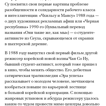
Су посвятил свои первые картины проблеме
разобщенности и солидарности рабочего класса
и интеллигенции: «Чхильсу и Мансу» 1988 года —
о двух художниках рекламных афиш или «Черная
республика» 1990-го (буквальный перевод
названия «Они такие же, как мы») — о студенте-
активисте из Сеула, скрывающемся от охранки
в шахтерской деревне.
В 1988 году выпустил свой первый фильм другой
режиссер корейской новой волны Чан Со Ну,
бывший студент-активист, который тоже пришел
в кино, чтобы менять общество. Его дебютная
сатирическая трагикомедия «Эра успеха»
рассказывает о молодом человеке, мечтающем
взобраться повыше по карьерной лестнице
в большой корейской корпорации. С помощью
жанровых установок и абсурда режиссеру удалось
каким-то чудом провести мимо цензуры довольно