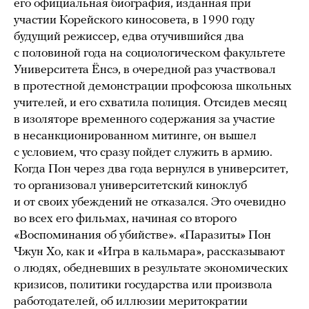
его официальная биография, изданная при
участии Корейского киносовета, в 1990 году
будущий режиссер, едва отучившийся два
с половиной года на социологическом факультете
Университета Ёнсэ, в очередной раз участвовал
в протестной демонстрации профсоюза школьных
учителей, и его схватила полиция. Отсидев месяц
в изоляторе временного содержания за участие
в несанкционированном митинге, он вышел
с условием, что сразу пойдет служить в армию.
Когда Пон через два года вернулся в университет,
то организовал университетский киноклуб
и от своих убеждений не отказался. Это очевидно
во всех его фильмах, начиная со второго
«Воспоминания об убийстве». «Паразиты» Пон
Чжун Хо, как и «Игра в кальмара», рассказывают
о людях, обедневших в результате экономических
кризисов, политики государства или произвола
работодателей, об иллюзии меритократии