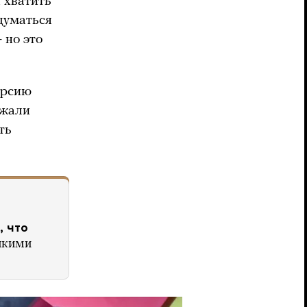
 хватить
адуматься
 но это
ерсию
ржали
ть
, что
епкими