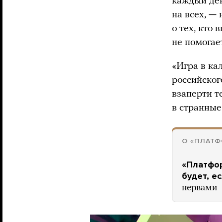
каждый ден
на всех, —
о тех, кто
не помогае
«Игра в ка
российског
взаперти т
в странные
О «ПЛАТФ
«Платфор
будет, е
нервами