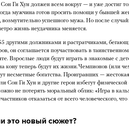
. Сон Ги Хун должен всем вокруг — и уже достиг то
когда мужчина готов просить помощи у бывшей ж
о, возмутительно успешного мужа. Но после случа
метро жизнь неудачника меняется.
55 другими должниками и растратчиками, бегаю
ров, он соглашается поучаствовать в таинственном
те. Взрослые люди будут играть в знакомые с дет
на кону теперь будут их жизни. Чемпионов (или ч
ут несметные богатства. Проигравших — жестокая
ли Сон Ги Хун и другие герои избегут физической
ложно не потерять моральный облик: «Игра в кал
участников отказаться от всего человеческого, что 
и это новый сюжет?