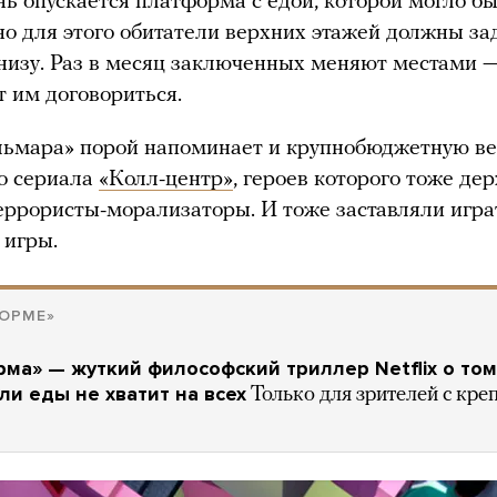
ь опускается платформа с едой, которой могло бы
 но для этого обитатели верхних этажей должны з
 внизу. Раз в месяц заключенных меняют местами —
т им договориться.
льмара» порой напоминает и крупнобюджетную в
о сериала
«Колл-центр»
, героев которого тоже де
еррористы-морализаторы. И тоже заставляли игра
 игры.
ОРМЕ»
ма» — жуткий философский триллер Netflix о том
сли еды не хватит на всех
Только для зрителей с кр