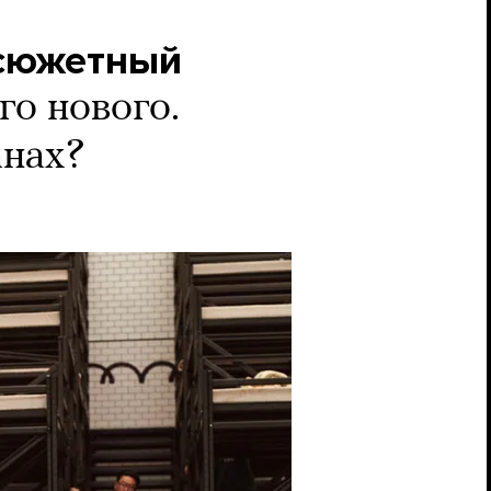
осюжетный
го нового.
анах?