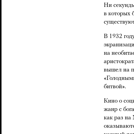
Ни секунды
в которых 
существуют
В 1932 го
экранизаци
на необита
аристократ
вышел на 
«Голодными
битвой».
Кино о соц
жанр с бог
как раз на
оказываютс