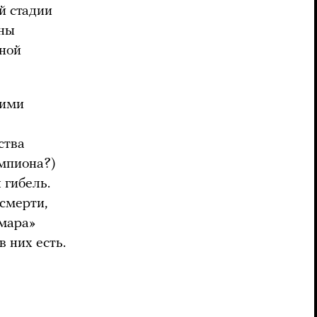
й стадии
ены
йной
щими
ства
емпиона?)
 гибель.
 смерти,
ьмара»
в них есть.