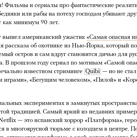
! Фильмы и сериалы про фантастические реалити
бедняки или рабы на потеху господам убивают друг
 как минимум 90 лет.
ду вышел американский ужастик
«Самая опасная и
я рассказа об охотнике из Нью-Йорка, который п
емый остров и сам вдруг становится дичью для ру
а. В прошлом году сериал по мотивам «Самой опа
печально известном стриминге
Quibi
— но не ста
 играми», «Бегущим человеком», «Пилой» и «Кор
иальных экспериментах в замкнутых пространств
атой традицией. Самый яркий из недавних приме
 Netflix — это испанский хоррор «Платформа», геро
я в многоярусной тюрьме с колодцем в центре. П