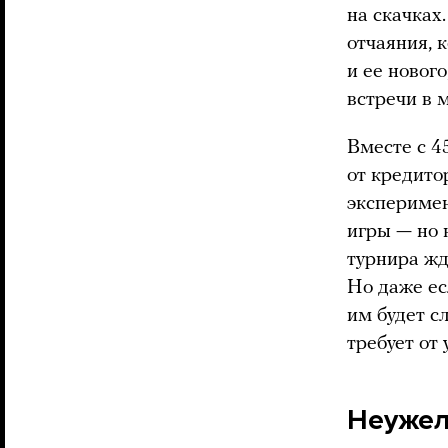
на скачках
отчаяния, 
и ее новог
встречи в 
Вместе с 4
от кредито
эксперимен
игры — но 
турнира жд
Но даже ес
им будет с
требует от 
Неужел