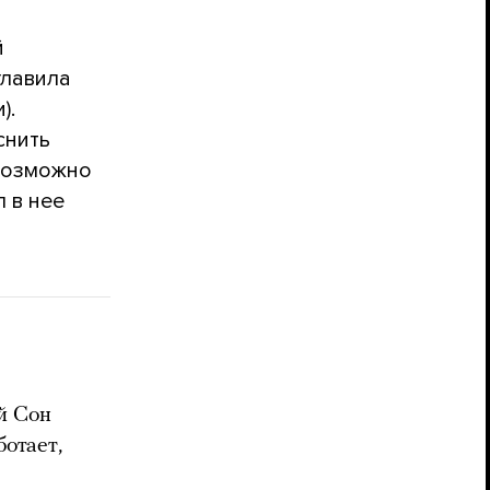
й
главила
).
снить
евозможно
 в нее
й Сон
отает,