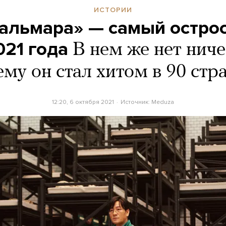
ИСТОРИИ
кальмара» — самый остр
021 года
В нем же нет ниче
му он стал хитом в 90 стр
12:20, 6 октября 2021
Источник:
Meduza