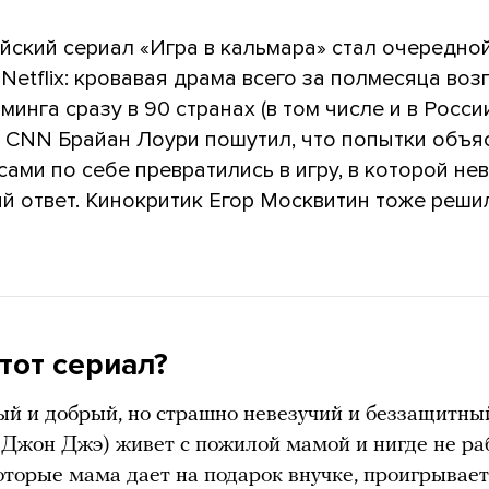
ский сериал «Игра в кальмара» стал очередно
Netflix: кровавая драма всего за полмесяца воз
минга сразу в 90 странах (в том числе и в России
 CNN Брайан Лоури пошутил, что попытки объя
сами по себе превратились в игру, в которой н
й ответ. Кинокритик Егор Москвитин тоже решил
тот сериал?
й и добрый, но страшно невезучий и беззащитны
 Джон Джэ) живет с пожилой мамой и нигде не раб
которые мама дает на подарок внучке, проигрывает