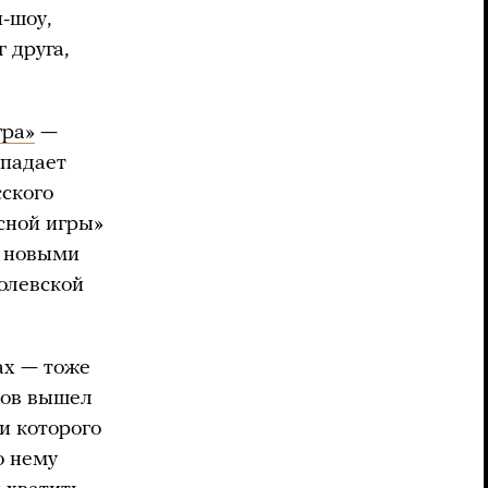
-шоу,
 друга,
гра»
—
опадает
сского
сной игры»
л новыми
олевской
ах — тоже
ров вышел
и которого
о нему