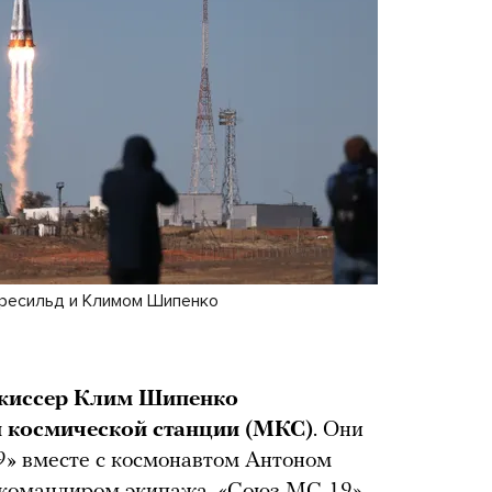
ересильд и Климом Шипенко
ежиссер Клим Шипенко
 космической станции (МКС)
. Они
9» вместе с космонавтом Антоном
 командиром экипажа. «Союз МС-19»