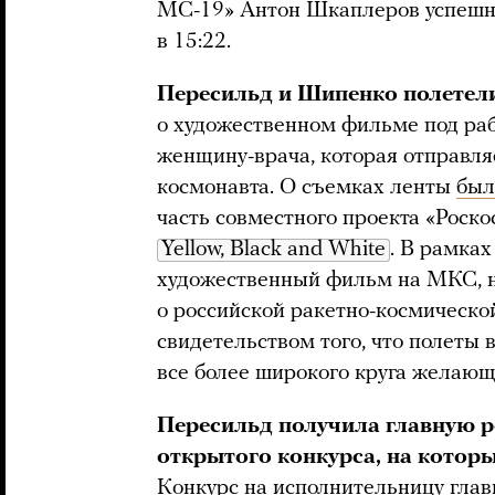
МС-19» Антон Шкаплеров успеш
в 15:22.
Пересильд и Шипенко полетел
о художественном фильме под ра
женщину-врача, которая отправля
космонавта. О съемках ленты
был
часть совместного проекта «Роско
Yellow, Black and White
. В рамках
художественный фильм на МКС, н
о российской ракетно-космическо
свидетельством того, что полеты 
все более широкого круга желаю
Пересильд получила главную р
открытого конкурса, на котор
Конкурс на исполнительницу гла