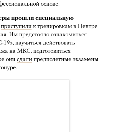
офессиональной основе.
леры прошли специальную
и
приступили
к тренировкам в Центре
мая. Им предстояло ознакомиться
-19», научиться действовать
пажа на МКС, подготовиться
ре они
сдали
предполетные экзамены
онуре.