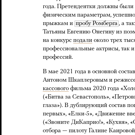
года. Претендентки должны были
физическим параметрам, успешно 
прыжкам и
пробу Ромберга
, а т
Татьяны Евгению Онегину из поэ
на конкурс
подали
около трех тыс
профессиональные актрисы, так и
профессий.
В мае 2021 года в основной соста
Антоном Шкаплеровым и режисс
кассового
фильма 2020 года «Хол
(«Битва за Севастополь», «Петров
глаза»). В дублирующий состав п
первых», «Елки-5», «Движение вв
(«Звоните ДиКаприо!», «Кухня», «
отбора — пилоту Галине Каирово