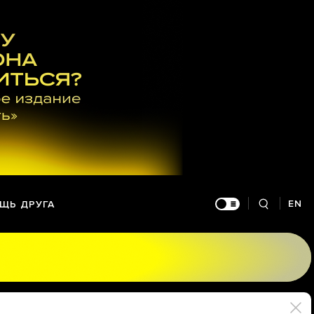
EN
ЩЬ ДРУГА