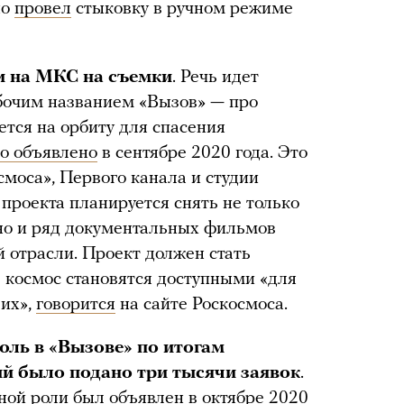
но
провел
стыковку в ручном режиме
и на МКС на съемки
. Речь идет
бочим названием «Вызов» — про
ется на орбиту для спасения
о объявлено
в сентябре 2020 года. Это
смоса», Первого канала и студии
 проекта планируется снять не только
о и ряд документальных фильмов
й отрасли. Проект должен стать
в космос становятся доступными «для
щих»,
говорится
на сайте Роскосмоса.
оль в «Вызове» по итогам
ый было подано три тысячи заявок
.
вной роли
был объявлен
в октябре 2020