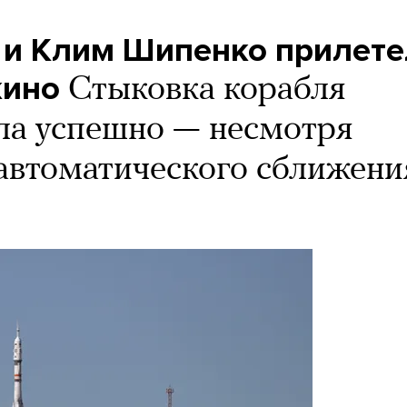
и Клим Шипенко прилете
кино
Стыковка корабля
ла успешно — несмотря
 автоматического сближени