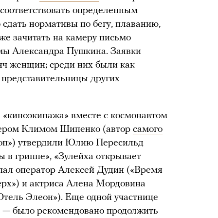
 соответствовать определенным
сдать нормативы по бегу, плаванию,
акже зачитать на камеру письмо
мы Александра Пушкина. Заявки
яч женщин; среди них были как
 представительницы других
в «киноэкипажа» вместе с космонавтом
ером Климом Шипенко (автор
самого
оп») утвердили Юлию Пересильд
ы в гриппе», «Зулейха открывает
опал оператор Алексей Дудин («Время
ерх») и актриса Алена Мордовина
Отель Элеон»). Еще одной участнице
й — было рекомендовано продолжить