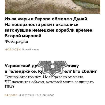
Из-за жары в Европе обмелел Дунай.
На поверхности реки показались
затонувшие немецкие корабли времен
Второй мировой
Фотографии
5 дней назад
НОВОСТИ
Украинский дрон попал по пляжу
в Геленджике. Куда он летел? Его сбили?
Точных ответов нет. Но недалеко от места
ЧП находится объект, который могла защищать
ПВО
3 карточки
5 дней назад
РАЗБОР