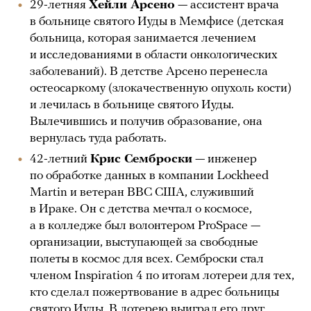
29-летняя
Хейли Арсено
— ассистент врача
в больнице святого Иуды в Мемфисе (детская
больница, которая занимается лечением
и исследованиями в области онкологических
заболеваний). В детстве Арсено перенесла
остеосаркому (злокачественную опухоль кости)
и лечилась в больнице святого Иуды.
Вылечившись и получив образование, она
вернулась туда работать.
42-летний
Крис Семброски
— инженер
по обработке данных в компании Lockheed
Martin и ветеран ВВС США, служивший
в Ираке. Он с детства мечтал о космосе,
а в колледже был волонтером ProSpace —
организации, выступающей за свободные
полеты в космос для всех. Семброски стал
членом Inspiration 4 по итогам лотереи для тех,
кто сделал пожертвование в адрес больницы
святого Иуды. В лотерею выиграл его друг,