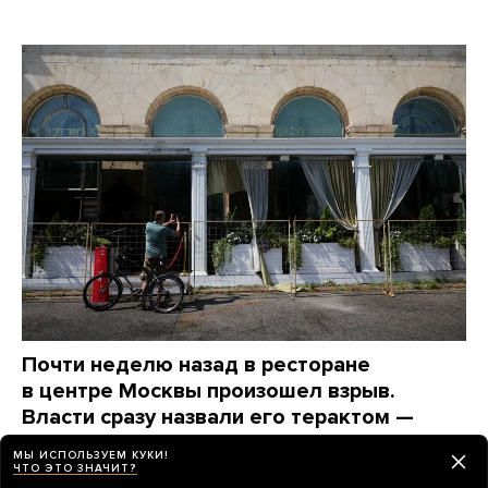
Почти неделю назад в ресторане
в центре Москвы произошел взрыв.
Власти сразу назвали его терактом —
и сразу же перестали о нем говорить
МЫ ИСПОЛЬЗУЕМ КУКИ!
Вот какие вопросы до сих пор остаются без ответов
ЧТО ЭТО ЗНАЧИТ?