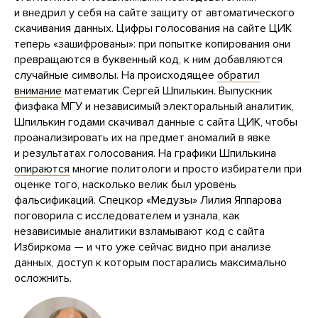
и внедрил у себя на сайте защиту от автоматического
скачивания данных. Цифры голосования на сайте ЦИК
теперь «зашифрованы»: при попытке копирования они
превращаются в буквенный код, к ним добавляются
случайные символы. На происходящее
обратил
внимание
математик Сергей Шпилькин. Выпускник
физфака МГУ и независимый электоральный аналитик,
Шпилькин годами скачивал данные с сайта ЦИК, чтобы
проанализировать их на предмет аномалий в явке
и результатах голосования. На графики Шпилькина
опираются
многие политологи и просто избиратели при
оценке того, насколько велик был уровень
фальсификаций. Спецкор «Медузы» Лилия Яппарова
поговорила с исследователем и узнала, как
независимые аналитики взламывают код с сайта
Избиркома — и что уже сейчас видно при анализе
данных, доступ к которым постарались максимально
осложнить.