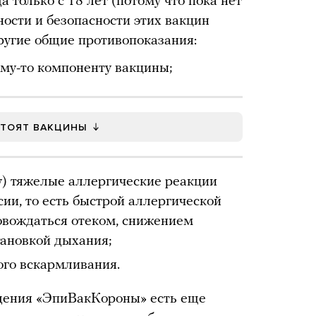
 только с 18 лет (потому что пока нет
ости и безопасности этих вакцин
 другие общие противопоказания:
ому-то компоненту вакцины;
СТОЯТ ВАКЦИНЫ
у) тяжелые аллергические реакции
ии, то есть быстрой аллергической
овождаться отеком, снижением
тановкой дыхания;
ого вскармливания.
дения «ЭпиВакКороны» есть еще