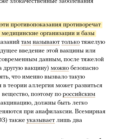
акже злокачественные заболевания
 эти противопоказания противоречат 
 медицинские организации и базы 
казаний
там
называют
только
тяжелую
дущее введение этой вакцины или
по современным данным, после тяжелой
на другую вакцину)
можно
безопасно
ять, что именно вызвало такую
я в теории аллергия может развиться
е вещество, поэтому по
российским
 вакцинацию, должны быть легко
меняются при анафилаксии. Всемирная
ОЗ) также
указывает
лишь два