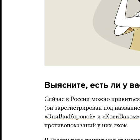
Выясните, есть ли у в
Сейчас в России можно привитьс
(он зарегистрирован под назван
«ЭпиВакКороной»
и
«КовиВаком»
противопоказаний у них схож.