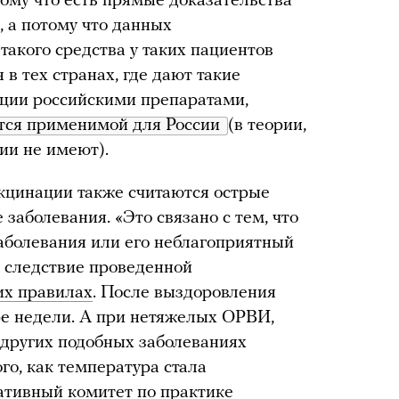
тому что есть прямые доказательства
, а потому что данных
такого средства у таких пациентов
 в тех странах, где дают такие
ации российскими препаратами,
тся применимой для России 
(в теории,
ии не имеют).
кцинации также считаются острые
аболевания. «Это связано с тем, что
аболевания или его неблагоприятный
к следствие проведенной
их правилах
. После выздоровления
ре недели. А при нетяжелых ОРВИ,
 других подобных заболеваниях
го, как температура стала
ативный комитет по практике