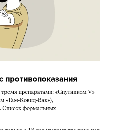
ас противопоказания
я тремя препаратами: «Спутником V»
ием
«Гам-Ковид-Вак»
),
. Список формальных