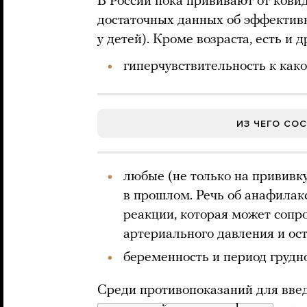
В России пока прививают от ковида
достаточных данных об эффективн
у детей). Кроме возраста, есть и
гиперчувствительность к как
ИЗ ЧЕГО СО
любые (не только на прививк
в прошлом. Речь об анафилакс
реакции, которая может сопр
артериального давления и ос
беременность и период грудн
Среди противопоказаний для вве